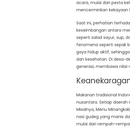
acara, mulai dari pesta k
mencerminkan kekayaan bu
Saat ini, perhatian terh
keseimbangan antara men
seperti salad sayur, sup, d
fenomena seperti sepak b
gaya hidup aktif, sehingg
dan kesehatan. Di desa-d
generasi, membawa nilai-n
Keanekaragam
Makanan tradisional Indo
nusantara. Setiap daerah m
Misalnya, Menu Minangkab
nasi gudeg yang manis da
mulai dari rempah-rempah 