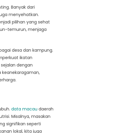
ting. Banyak dari
 juga menyehatkan.
njadi pilihan yang sehat
turun-temurun, menjaga
erbagai desa dan kampung.
mperkuat ikatan
, sejalan dengan
ra keanekaragaman,
erharga.
tubuh.
data macau
daerah
utrisi. Misalnya, masakan
signifikan seperti
an lokal, kita juga