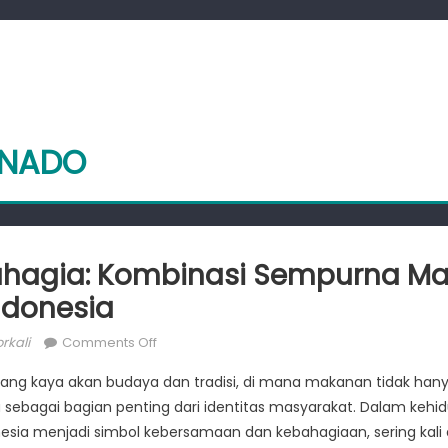
ANADO
ahagia: Kombinasi Sempurna M
ndonesia
or
on
rkali
Comments Off
Sehat
yang kaya akan budaya dan tradisi, di mana makanan tidak hany
dan
a sebagai bagian penting dari identitas masyarakat. Dalam kehid
Bahagia:
esia menjadi simbol kebersamaan dan kebahagiaan, sering kali 
Kombinasi