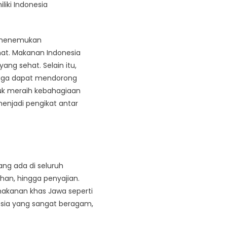
iki Indonesia
a menemukan
at. Makanan Indonesia
yang sehat. Selain itu,
juga dapat mendorong
tuk meraih kebahagiaan
enjadi pengikat antar
ng ada di seluruh
ahan, hingga penyajian.
akanan khas Jawa seperti
sia yang sangat beragam,