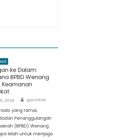
zed
an ke Dalam:
ana BPBD Wenang
a Keamanan
kat
Author
gacorkali
5, 2026
nado yang ramai,
, Badan Penanggulangan
aerah (BPBD) Wenang
npa lelah untuk menjaga