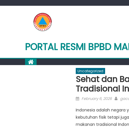
Skip
to
content
PORTAL RESMI BPBD M
Uncategorized
Sehat dan B
Tradisional I
Posted
Auth
February 6, 2026
gaco
on
Indonesia adalah negara 
kebutuhan fisik tetapi jug
makanan tradisional Indon