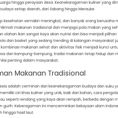
Sempurna
eluarga hingga perayaan desa. Keanekaragaman kuliner yang dimil
Makanan
daya setiap daerah, dari Sabang hingga Merauke.
Tradisional
Indonesia
adap kesehatan semakin meningkat, dan banyak orang berusah
ikmati makanan tradisional dan menjaga pola makan yang seh
an olahan ikan sangat kaya akan nutrisi dan bisa menjadi pilihan 
ola dan basket yang sedang trending di kalangan masyarakat 
a kombinasi makanan sehat dan aktivitas fisik menjadi kunci un
esa dan kampung-kampung, tradisi makanan tetap hidup dan m
ilai penting dalam masyarakat.
an Makanan Tradisional
nesia adalah cerminan dari keanekaragaman budaya dan suku ya
emiliki ciri khas kuliner yang unik, baik dari bahan, cara pengol
au seperti rendang yang kaya akan rempah, berbeda dengan m
n gurih. Keberagaman ini mencerminkan kekayaan alam Indone
hingga hasil laut.