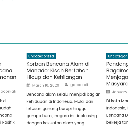
Uncategorized
Uncategori
n
Korban Bencana Alam di
Pandang
ncana
Manado: Kisah Bertahan
Bagaim
amanan
Hidup dan Kehilangan
Menjag
Masyara
Author
Posted
gacorkali
March 16, 2026
on
uthor
Posted
acorkali
January 
Bencana alam selalu menjadi bagian
on
k di
Di kota Ma
kehidupan di Indonesia. Mulai dari
 sudah
Indonesia
letusan gunung berapi hingga
encana
Bencana D
gempa bumi, negara ini tidak asing
 Pasifik,
bekerja ta
dengan kekuatan alam yang