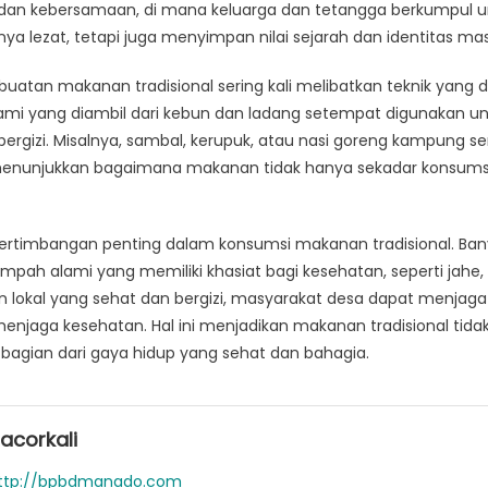
 dan kebersamaan, di mana keluarga dan tetangga berkumpul 
nya lezat, tetapi juga menyimpan nilai sejarah dan identitas ma
uatan makanan tradisional sering kali melibatkan teknik yang di
ami yang diambil dari kebun dan ladang setempat digunakan u
rgizi. Misalnya, sambal, kerupuk, atau nasi goreng kampung ser
menunjukkan bagaimana makanan tidak hanya sekadar konsumsi, 
ertimbangan penting dalam konsumsi makanan tradisional. Ba
h alami yang memiliki khasiat bagi kesehatan, seperti jahe, 
okal yang sehat dan bergizi, masyarakat desa dapat menjag
enjaga kesehatan. Hal ini menjadikan makanan tradisional tid
i bagian dari gaya hidup yang sehat dan bahagia.
acorkali
ttp://bpbdmanado.com