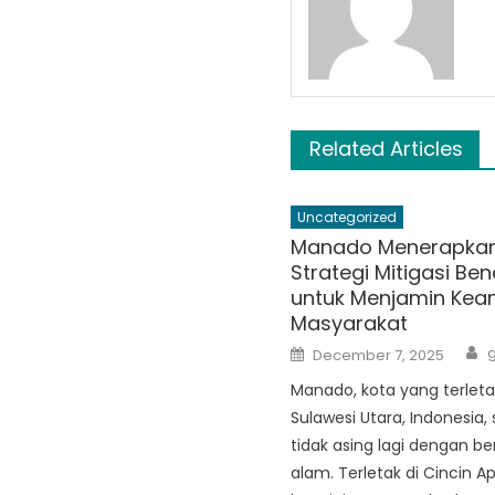
Related Articles
Uncategorized
Manado Menerapka
Strategi Mitigasi Be
untuk Menjamin Ke
Masyarakat
A
Posted
g
December 7, 2025
on
Manado, kota yang terleta
Sulawesi Utara, Indonesia,
tidak asing lagi dengan b
alam. Terletak di Cincin Api