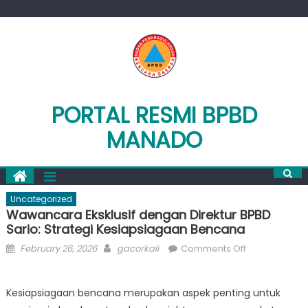
Skip
to
content
PORTAL RESMI BPBD
MANADO
Uncategorized
Wawancara Eksklusif dengan Direktur BPBD
Sario: Strategi Kesiapsiagaan Bencana
Posted
Author
on
February 26, 2026
gacorkali
Comments Off
on
Wawancara
Eksklusif
Kesiapsiagaan bencana merupakan aspek penting untuk
dengan