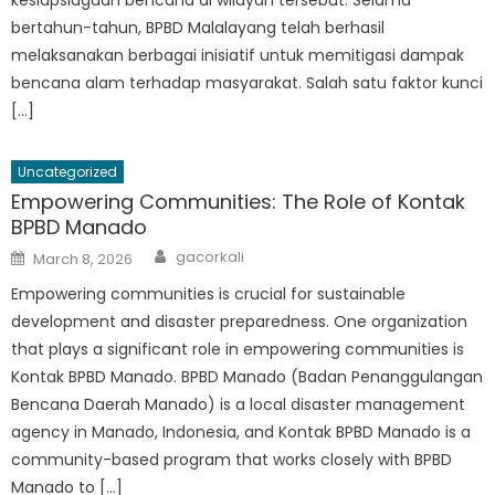
bertahun-tahun, BPBD Malalayang telah berhasil
melaksanakan berbagai inisiatif untuk memitigasi dampak
bencana alam terhadap masyarakat. Salah satu faktor kunci
[…]
Uncategorized
Empowering Communities: The Role of Kontak
BPBD Manado
Author
Posted
gacorkali
March 8, 2026
on
Empowering communities is crucial for sustainable
development and disaster preparedness. One organization
that plays a significant role in empowering communities is
Kontak BPBD Manado. BPBD Manado (Badan Penanggulangan
Bencana Daerah Manado) is a local disaster management
agency in Manado, Indonesia, and Kontak BPBD Manado is a
community-based program that works closely with BPBD
Manado to […]