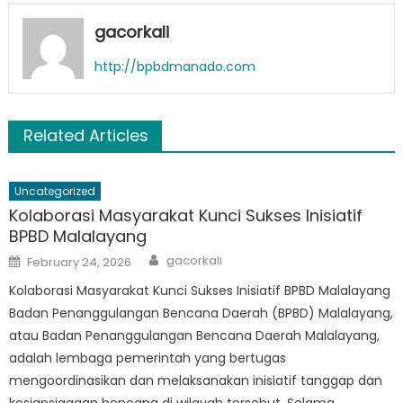
gacorkali
http://bpbdmanado.com
Related Articles
Uncategorized
Kolaborasi Masyarakat Kunci Sukses Inisiatif
BPBD Malalayang
Author
Posted
gacorkali
February 24, 2026
on
Kolaborasi Masyarakat Kunci Sukses Inisiatif BPBD Malalayang
Badan Penanggulangan Bencana Daerah (BPBD) Malalayang,
atau Badan Penanggulangan Bencana Daerah Malalayang,
adalah lembaga pemerintah yang bertugas
mengoordinasikan dan melaksanakan inisiatif tanggap dan
kesiapsiagaan bencana di wilayah tersebut. Selama