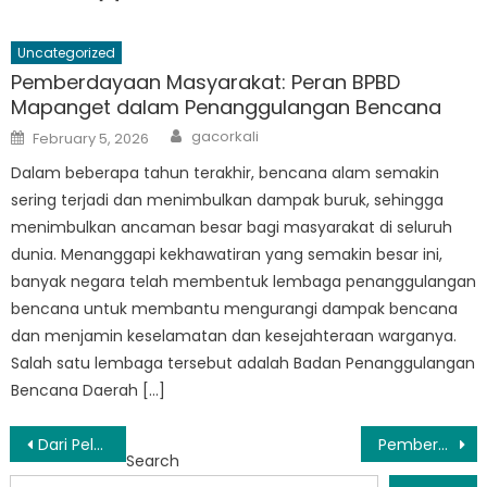
Uncategorized
Pemberdayaan Masyarakat: Peran BPBD
Mapanget dalam Penanggulangan Bencana
Author
Posted
gacorkali
February 5, 2026
on
Dalam beberapa tahun terakhir, bencana alam semakin
sering terjadi dan menimbulkan dampak buruk, sehingga
menimbulkan ancaman besar bagi masyarakat di seluruh
dunia. Menanggapi kekhawatiran yang semakin besar ini,
banyak negara telah membentuk lembaga penanggulangan
bencana untuk membantu mengurangi dampak bencana
dan menjamin keselamatan dan kesejahteraan warganya.
Salah satu lembaga tersebut adalah Badan Penanggulangan
Bencana Daerah […]
Post
Dari Pelatihan ke Aksi: Bagaimana BPBD Wenang Membuat Perubahan dalam Penanggulangan Bencana
Pemberdayaan Masyarakat: Bagaimana BPBD Wanea Berinteraksi dengan Warga Setempat
Search