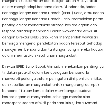
menjamin keselamatan dan kesejahteraan masyarakat
Direktur
BPBD
dalam menghadapi bencana alam. Di Indonesia, Badan
Sario:
Penanggulangan Bencana Daerah (BPBD) Sario, atau Badan
Strategi
Penanggulangan Bencana Daerah Sario, memainkan peran
Kesiapsiaga
penting dalam menerapkan strategi kesiapsiagaan dan
Bencana
respons terhadap bencana. Dalam wawancara eksklusif
dengan Direktur BPBD Sario, kami memperoleh wawasan
berharga mengenai pendekatan badan tersebut terhadap
manajemen bencana dan tantangan yang mereka hadapi
dalam memastikan ketahanan masyarakat.
Direktur BPBD Sario, Bapak Ahmad, menekankan pentingnya
tindakan proaktif dalam kesiapsiagaan bencana. Ia
menyoroti perlunya sistem peringatan dini, penilaian risiko,
dan keterlibatan masyarakat untuk mengurangi dampak
bencana. “Tujuan kami adalah membangun budaya
kesiapsiagaan di masyarakat sehingga mereka siap
merespons secara efektif pada saat krisis,” kata Ahmad.