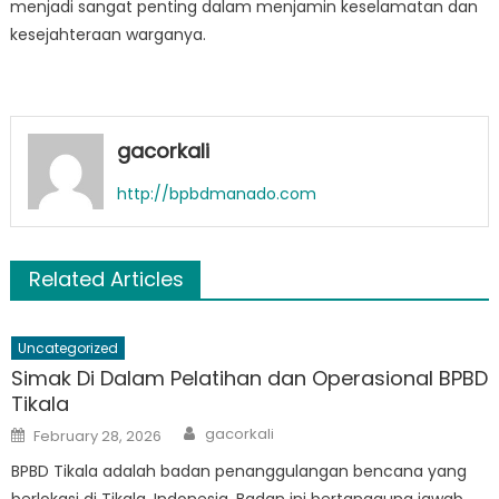
menjadi sangat penting dalam menjamin keselamatan dan
kesejahteraan warganya.
gacorkali
http://bpbdmanado.com
Related Articles
Uncategorized
Simak Di Dalam Pelatihan dan Operasional BPBD
Tikala
Author
Posted
gacorkali
February 28, 2026
on
BPBD Tikala adalah badan penanggulangan bencana yang
berlokasi di Tikala, Indonesia. Badan ini bertanggung jawab