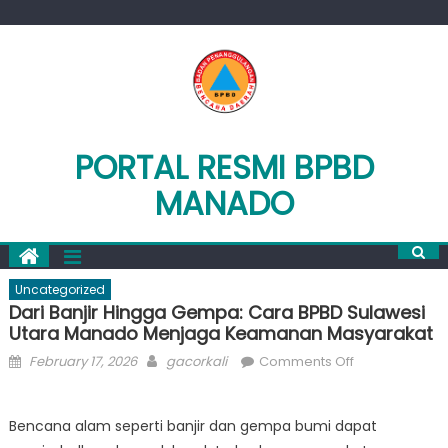
Skip
to
content
PORTAL RESMI BPBD
MANADO
Uncategorized
Dari Banjir Hingga Gempa: Cara BPBD Sulawesi
Utara Manado Menjaga Keamanan Masyarakat
Posted
Author
on
February 17, 2026
gacorkali
Comments Off
on
Dari
Banjir
Bencana alam seperti banjir dan gempa bumi dapat
Hingga