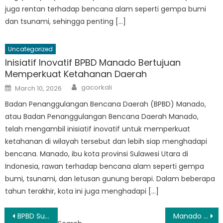
juga rentan terhadap bencana alam seperti gempa bumi
dan tsunami, sehingga penting […]
Uncategorized
Inisiatif Inovatif BPBD Manado Bertujuan
Memperkuat Ketahanan Daerah
Author
Posted
gacorkali
March 10, 2026
on
Badan Penanggulangan Bencana Daerah (BPBD) Manado,
atau Badan Penanggulangan Bencana Daerah Manado,
telah mengambil inisiatif inovatif untuk memperkuat
ketahanan di wilayah tersebut dan lebih siap menghadapi
bencana. Manado, ibu kota provinsi Sulawesi Utara di
Indonesia, rawan terhadap bencana alam seperti gempa
bumi, tsunami, dan letusan gunung berapi. Dalam beberapa
tahun terakhir, kota ini juga menghadapi […]
Post
BPBD Sulut Manado Partners with Local NGOs to Enhance Disaster Relief Efforts
Manado Siaga: Yang Perlu Diketahui Tentang Informasi Bencana