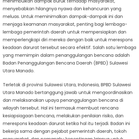
menimbulkan dampak buruk terhadap masyarakat,
Gempa:
Cara
menyebabkan hilangnya nyawa dan kehancuran yang
BPBD
meluas. Untuk meminimalkan dampak-dampak ini dan
Sulawesi
menjaga keamanan masyarakat, penting bagi lembaga-
Utara
lembaga pemerintah daerah untuk mempersiapkan dan
Manado
memperlengkapi diri mereka dengan baik untuk merespons
Menjaga
keadaan darurat tersebut secara efektif. Salah satu lembaga
Keamanan
yang memimpin dalam penanggulangan bencana adalah
Masyarakat
Badan Penanggulangan Bencana Daerah (BPBD) Sulawesi
Utara Manado.
Terletak di provinsi Sulawesi Utara, Indonesia, BPBD Sulawesi
Utara Manado bertanggung jawab untuk mengoordinasikan
dan melaksanakan upaya penanggulangan bencana di
wilayah tersebut. Hal ini termasuk membuat rencana
kesiapsiagaan bencana, melakukan penilaian risiko, dan
merespons keadaan darurat ketika hal itu terjadi. Badan ini
bekerja sama dengan pejabat pemerintah daerah, tokoh