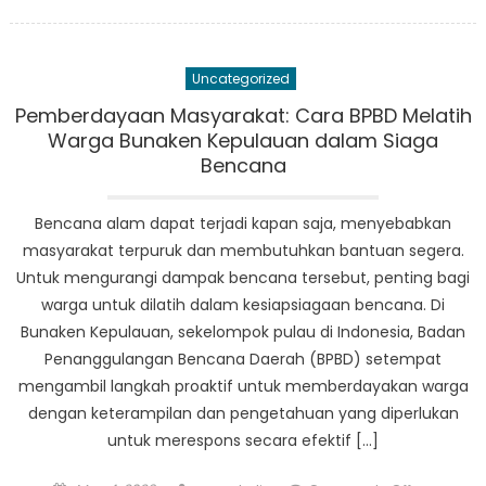
on
Pahlawan
Tanpa
Tanda
Uncategorized
Jasa
BPBD
Pemberdayaan Masyarakat: Cara BPBD Melatih
Singkil
Warga Bunaken Kepulauan dalam Siaga
Manado:
Bencana
Kisah
Ketanggu
Bencana alam dapat terjadi kapan saja, menyebabkan
dan
masyarakat terpuruk dan membutuhkan bantuan segera.
Keberani
Untuk mengurangi dampak bencana tersebut, penting bagi
warga untuk dilatih dalam kesiapsiagaan bencana. Di
Bunaken Kepulauan, sekelompok pulau di Indonesia, Badan
Penanggulangan Bencana Daerah (BPBD) setempat
mengambil langkah proaktif untuk memberdayakan warga
dengan keterampilan dan pengetahuan yang diperlukan
untuk merespons secara efektif […]