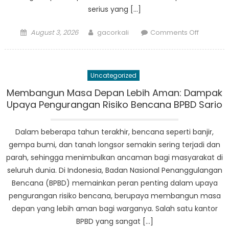
serius yang […]
Posted
Author
on
August 3, 2026
gacorkali
Comments Off
on
Korupsi
di
Balik
Uncategorized
Layar:
Menyikap
Membangun Masa Depan Lebih Aman: Dampak
Isu
Upaya Pengurangan Risiko Bencana BPBD Sario
dalam
Dunia
Dalam beberapa tahun terakhir, bencana seperti banjir,
Olahrag
gempa bumi, dan tanah longsor semakin sering terjadi dan
di
parah, sehingga menimbulkan ancaman bagi masyarakat di
Kampun
seluruh dunia. Di Indonesia, Badan Nasional Penanggulangan
Bencana (BPBD) memainkan peran penting dalam upaya
pengurangan risiko bencana, berupaya membangun masa
depan yang lebih aman bagi warganya. Salah satu kantor
BPBD yang sangat […]