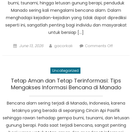
bumi, tsunami, hingga letusan gunung berapi, penduduk
Manado sering kali mengalami bencana alam. Dalam
menghadapi kejadian-kejadian yang tidak dapat diprediksi
seperti ini, sangatlah penting bagi individu dan masyarakat
untuk bersiap […]
Posted
Author
on
June 13, 2026
gacorkali
Comments Off
on
Pembelaj
dari
Bencana
Uncategorized
Alam
Manado:
Tetap Aman dan Tetap Terinformasi: Tips
Bersiap
Mengakses Informasi Bencana di Manado
Menghad
Hal
Bencana alam sering terjadi di Manado, Indonesia, karena
Tak
letaknya yang berada di sepanjang Cincin Api Pasifik
Terduga
sehingga rawan terhadap gempa bumi, tsunami, dan letusan
gunung berapi. Pada saat terjadi bencana, sangat penting