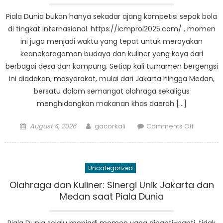
Piala Dunia bukan hanya sekadar ajang kompetisi sepak bola
di tingkat internasional. https://icmproi2025.com/ , momen
ini juga menjadi waktu yang tepat untuk merayakan
keanekaragaman budaya dan kuliner yang kaya dari
berbagai desa dan kampung. Setiap kali turnamen bergengsi
ini diadakan, masyarakat, mulai dari Jakarta hingga Medan,
bersatu dalam semangat olahraga sekaligus
menghidangkan makanan khas daerah […]
Posted
Author
on
August 4, 2026
gacorkali
Comments Off
on
Piala
Dunia
dan
Uncategorized
Tradisi
Kuliner:
Olahraga dan Kuliner: Sinergi Unik Jakarta dan
Makana
Medan saat Piala Dunia
Khas
dari