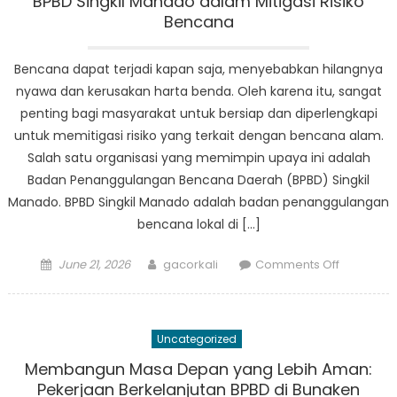
BPBD Singkil Manado dalam Mitigasi Risiko
di
Bencana
Masa
Darurat
Bencana dapat terjadi kapan saja, menyebabkan hilangnya
nyawa dan kerusakan harta benda. Oleh karena itu, sangat
penting bagi masyarakat untuk bersiap dan diperlengkapi
untuk memitigasi risiko yang terkait dengan bencana alam.
Salah satu organisasi yang memimpin upaya ini adalah
Badan Penanggulangan Bencana Daerah (BPBD) Singkil
Manado. BPBD Singkil Manado adalah badan penanggulangan
bencana lokal di […]
Posted
Author
on
June 21, 2026
gacorkali
Comments Off
on
Membang
Masa
Depan
Uncategorized
Lebih
Aman:
Membangun Masa Depan yang Lebih Aman:
Kiprah
Pekerjaan Berkelanjutan BPBD di Bunaken