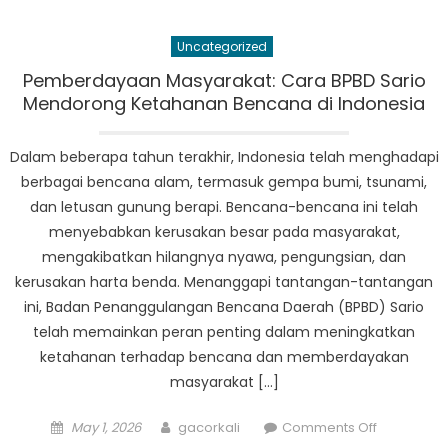
Mapanget
Building
Uncategorized
a
Safer
Pemberdayaan Masyarakat: Cara BPBD Sario
Future
Mendorong Ketahanan Bencana di Indonesia
for
North
Dalam beberapa tahun terakhir, Indonesia telah menghadapi
Sulawesi
berbagai bencana alam, termasuk gempa bumi, tsunami,
dan letusan gunung berapi. Bencana-bencana ini telah
menyebabkan kerusakan besar pada masyarakat,
mengakibatkan hilangnya nyawa, pengungsian, dan
kerusakan harta benda. Menanggapi tantangan-tantangan
ini, Badan Penanggulangan Bencana Daerah (BPBD) Sario
telah memainkan peran penting dalam meningkatkan
ketahanan terhadap bencana dan memberdayakan
masyarakat […]
Posted
Author
on
May 1, 2026
gacorkali
Comments Off