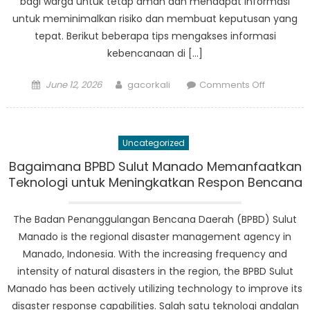
bagi warga untuk tetap aman dan mendapat informasi
untuk meminimalkan risiko dan membuat keputusan yang
tepat. Berikut beberapa tips mengakses informasi
kebencanaan di […]
Posted
Author
on
June 12, 2026
gacorkali
Comments Off
on
Tetap
Aman
dan
Uncategorized
Tetap
Terinforma
Bagaimana BPBD Sulut Manado Memanfaatkan
Tips
Teknologi untuk Meningkatkan Respon Bencana
Mengaks
Informasi
The Badan Penanggulangan Bencana Daerah (BPBD) Sulut
Bencana
Manado is the regional disaster management agency in
di
Manado, Indonesia. With the increasing frequency and
Manado
intensity of natural disasters in the region, the BPBD Sulut
Manado has been actively utilizing technology to improve its
disaster response capabilities. Salah satu teknologi andalan