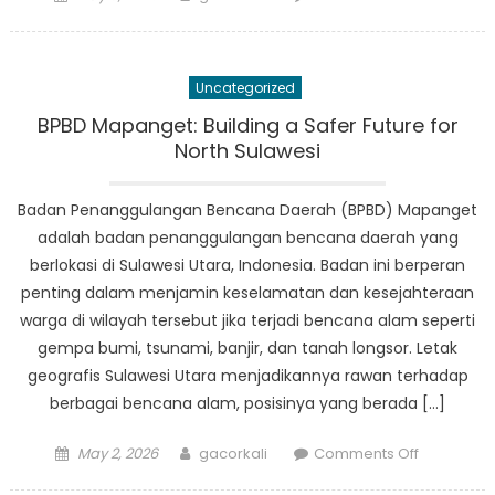
on
Pendekat
Inovatif
BPBD
Uncategorized
Tuminting
dalam
BPBD Mapanget: Building a Safer Future for
Kesiapsia
North Sulawesi
Bencana
Badan Penanggulangan Bencana Daerah (BPBD) Mapanget
adalah badan penanggulangan bencana daerah yang
berlokasi di Sulawesi Utara, Indonesia. Badan ini berperan
penting dalam menjamin keselamatan dan kesejahteraan
warga di wilayah tersebut jika terjadi bencana alam seperti
gempa bumi, tsunami, banjir, dan tanah longsor. Letak
geografis Sulawesi Utara menjadikannya rawan terhadap
berbagai bencana alam, posisinya yang berada […]
Posted
Author
on
May 2, 2026
gacorkali
Comments Off
on
BPBD