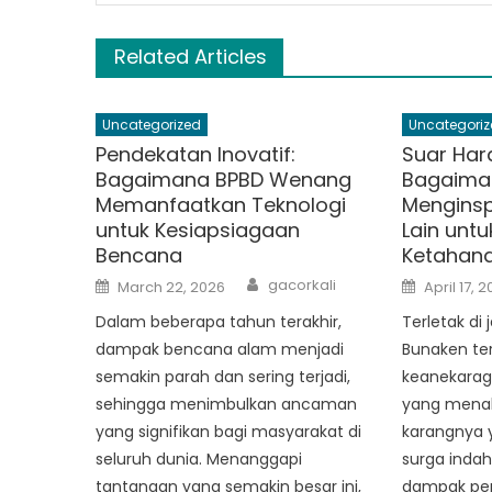
Related Articles
Uncategorized
Uncategoriz
Pendekatan Inovatif:
Suar Har
Bagaimana BPBD Wenang
Bagaima
Memanfaatkan Teknologi
Menginsp
untuk Kesiapsiagaan
Lain un
Bencana
Ketahan
Author
Posted
Posted
gacorkali
March 22, 2026
April 17, 
on
on
Dalam beberapa tahun terakhir,
Terletak di
dampak bencana alam menjadi
Bunaken te
semakin parah dan sering terjadi,
keanekarag
sehingga menimbulkan ancaman
yang mena
yang signifikan bagi masyarakat di
karangnya 
seluruh dunia. Menanggapi
surga indah
tantangan yang semakin besar ini,
dampak per