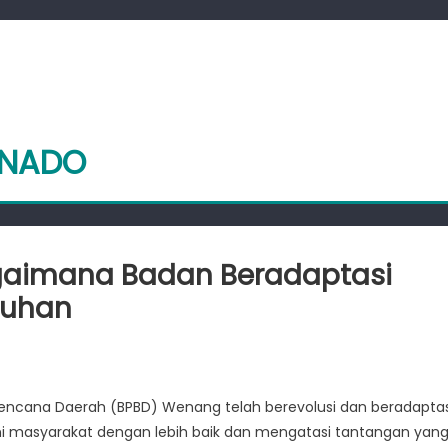
ANADO
gaimana Badan Beradaptasi
tuhan
i
ncana Daerah (BPBD) Wenang telah berevolusi dan beradaptas
g:
 masyarakat dengan lebih baik dan mengatasi tantangan yan
mana