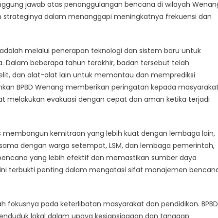
anggung jawab atas penanggulangan bencana di wilayah Wenan
aptasi
an strateginya dalam menanggapi meningkatnya frekuensi dan
an
ahan
uhan
alah melalui penerapan teknologi dan sistem baru untuk
 Dalam beberapa tahun terakhir, badan tersebut telah
atelit, dan alat-alat lain untuk memantau dan memprediksi
kinkan BPBD Wenang memberikan peringatan kepada masyaraka
at melakukan evakuasi dengan cepat dan aman ketika terjadi
us membangun kemitraan yang lebih kuat dengan lembaga lain,
erja sama dengan warga setempat, LSM, dan lembaga pemerintah,
ncana yang lebih efektif dan memastikan sumber daya
if ini terbukti penting dalam mengatasi sifat manajemen bencan
alah fokusnya pada keterlibatan masyarakat dan pendidikan. BPBD
enduduk lokal dalam upaya kesiapsiagaan dan tanggap