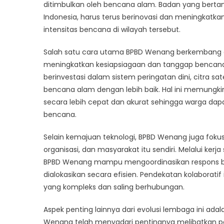
Badan
ditimbulkan oleh bencana alam. Badan yang bert
Berad
Indonesia, harus terus berinovasi dan meningkatk
deng
intensitas bencana di wilayah tersebut.
Perub
Kebut
Salah satu cara utama BPBD Wenang berkembang ad
meningkatkan kesiapsiagaan dan tanggap bencana.
berinvestasi dalam sistem peringatan dini, citra s
bencana alam dengan lebih baik. Hal ini memung
secara lebih cepat dan akurat sehingga warga dap
bencana.
Selain kemajuan teknologi, BPBD Wenang juga fok
organisasi, dan masyarakat itu sendiri. Melalui k
BPBD Wenang mampu mengoordinasikan respons be
dialokasikan secara efisien. Pendekatan kolaborat
yang kompleks dan saling berhubungan.
Aspek penting lainnya dari evolusi lembaga ini ad
Wenang telah menyadari pentingnya melibatkan p