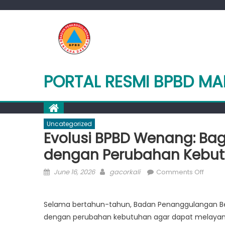
Skip
to
content
PORTAL RESMI BPBD M
Uncategorized
Evolusi BPBD Wenang: Ba
dengan Perubahan Kebu
Posted
Author
on
June 16, 2026
gacorkali
Comments Off
on
Evolus
BPBD
Selama bertahun-tahun, Badan Penanggulangan Be
Wenan
dengan perubahan kebutuhan agar dapat melayani
Bagai