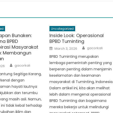
ed
Uncategorized
apan Bunaken:
Inside Look: Operasional
na BPBD
BPBD Tuminting
irasi Masyarakat
Author
Posted
gacorkali
March 3, 2026
on
tuk Membangun
BPBD Tuminting merupakan
an
lembaga pemerintah penting yang
Author
gacorkali
2026
berperan penting dalam menjamin
 jantung Segitiga Karang,
keselamatan dan keamanan
rkenal dengan
masyarakat di Tuminting, Indonesia
aman hayati lautnya
Dalam artikel ini, kita akan melihat
kjubkan dan terumbu
lebih dalam mengenai operasional
yang masih asli. Namun,
BPBD Tuminting dan bagaimana
 ini tidak kebal terhadap
mereka bekerja untuk melindungi
ubahan iklim dan