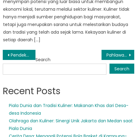
menyimpan potensi yang luar biasa untuk membangun
ekonomi lokal, terutama melalui sektor kuliner. Kuliner tidak
hanya menjadi sumber penghidupan bagi masyarakat,
tetapi juga merupakan sarana untuk melestarikan budaya
dan tradisi yang telah ada sejak lama. Kekayaan kuliner di
setiap daerah […]
Post
Pendekatan Inovatif BPBD Tuminting dalam Kesiapsiagaan Bencana
Pahlawan Tanpa Tanda Jasa BPBD Singkil Manado: Kisah Ketangguhan dan Keberanian
Search
navigation
Search
Recent Posts
Piala Dunia dan Tradisi Kuliner: Makanan Khas dari Desa-
desa Indonesia
Olahraga dan Kuliner: Sinergi Unik Jakarta dan Medan saat
Piala Dunia
Cerita Desa: Menggali Potensi Bola Basket di Kampung-