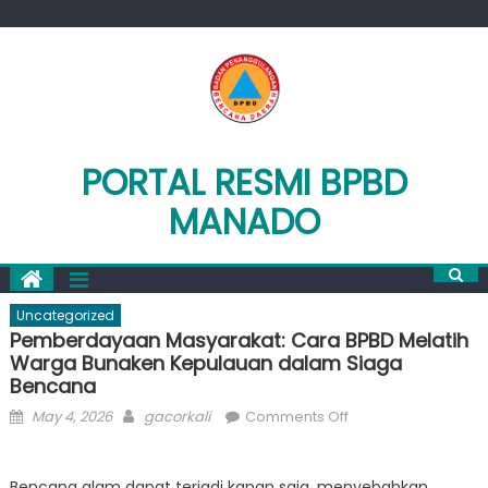
Skip
to
content
PORTAL RESMI BPBD
MANADO
Uncategorized
Pemberdayaan Masyarakat: Cara BPBD Melatih
Warga Bunaken Kepulauan dalam Siaga
Bencana
Posted
Author
on
May 4, 2026
gacorkali
Comments Off
on
Pemberdayaan
Masyarakat:
Bencana alam dapat terjadi kapan saja, menyebabkan