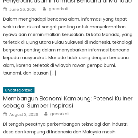
Penyebarluasan Informasi Bencana di Manado
Author
Posted
gacorkali
June 26, 2026
on
Dalam menghadapi bencana alam, informasi yang tepat
waktu dan akurat sangat penting untuk menyelamatkan
nyawa dan meminimalkan kerusakan. Di kota Manado, yang
terletak di ujung utara Pulau Sulawesi di Indonesia, teknologi
berperan penting dalam menyebarkan informasi bencana
kepada masyarakat. Manado tidak asing dengan bencana
alam, karena terletak di wilayah rawan gempa bumi,
tsunami, dan letusan […]
Uncategorized
Membangun Ekonomi Kampung: Potensi Kuliner
sebagai Sumber Inspirasi
Author
Posted
gacorkali
August 3, 2026
on
Di tengah pesatnya perkembangan teknologi dan industri,
desa dan kampung di Indonesia dan Malaysia masih