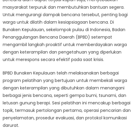
Cara
masyarakat terpuruk dan membutuhkan bantuan segera.
BPBD
Melatih
Untuk mengurangi dampak bencana tersebut, penting bagi
Warga
warga untuk dilatih dalam kesiapsiagaan bencana. Di
Bunaken
Bunaken Kepulauan, sekelompok pulau di Indonesia, Badan
Kepulauan
Penanggulangan Bencana Daerah (BPBD) setempat
dalam
mengambil langkah proaktif untuk memberdayakan warga
Siaga
dengan keterampilan dan pengetahuan yang diperlukan
Bencana
untuk merespons secara efektif pada saat krisis.
BPBD Bunaken Kepulauan telah melaksanakan berbagai
program pelatihan yang bertujuan untuk membekali warga
dengan keterampilan yang dibutuhkan dalam menangani
berbagai jenis bencana, seperti gempa bumi, tsunami, dan
letusan gunung berapi. Sesi pelatihan ini mencakup berbagai
topik, termasuk pertolongan pertama, operasi pencarian dan
penyelamatan, prosedur evakuasi, dan protokol komunikasi
darurat.