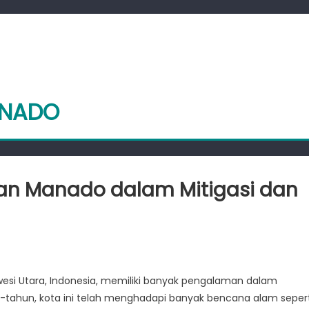
ANADO
an Manado dalam Mitigasi dan
lajaran:
laman
awesi Utara, Indonesia, memiliki banyak pengalaman dalam
do
-tahun, kota ini telah menghadapi banyak bencana alam sepert