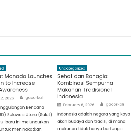
ed
Uncategorized
ut Manado Launches
Sehat dan Bahagia:
 to Increase
Kombinasi Sempurna
 Awareness
Makanan Tradisional
Indonesia
Author
gacorkali
2, 2026
Author
Posted
gacorkali
February 6, 2026
anggulangan Bencana
on
Indonesia adalah negara yang kaya
D) Sulawesi Utara (Sulut)
akan budaya dan tradisi, di mana
u-baru ini meluncurkan
makanan tidak hanya berfungsi
untuk meningkatkan