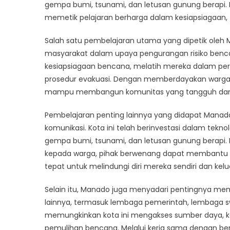
Mitigas
gempa bumi, tsunami, dan letusan gunung berapi.
dan
memetik pelajaran berharga dalam kesiapsiagaan
Pemul
Benca
Salah satu pembelajaran utama yang dipetik oleh M
masyarakat dalam upaya pengurangan risiko benca
kesiapsiagaan bencana, melatih mereka dalam per
prosedur evakuasi. Dengan memberdayakan wargany
mampu membangun komunitas yang tangguh dan ko
Pembelajaran penting lainnya yang didapat Manado
komunikasi. Kota ini telah berinvestasi dalam tek
gempa bumi, tsunami, dan letusan gunung berapi.
kepada warga, pihak berwenang dapat membantu
tepat untuk melindungi diri mereka sendiri dan kel
Selain itu, Manado juga menyadari pentingnya 
lainnya, termasuk lembaga pemerintah, lembaga sw
memungkinkan kota ini mengakses sumber daya, k
pemulihan bencana. Melalui kerja sama dengan 