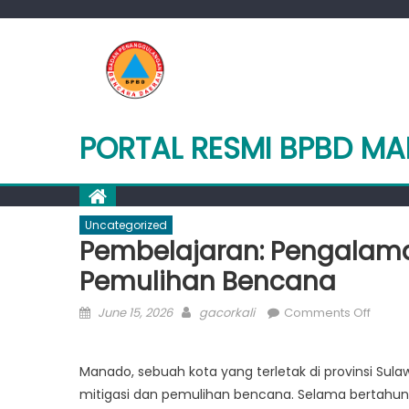
Skip
to
content
PORTAL RESMI BPBD M
Uncategorized
Pembelajaran: Pengalam
Pemulihan Bencana
Posted
Author
on
June 15, 2026
gacorkali
Comments Off
on
Pembe
Penga
Manado, sebuah kota yang terletak di provinsi Sul
Mana
mitigasi dan pemulihan bencana. Selama bertahun
dalam