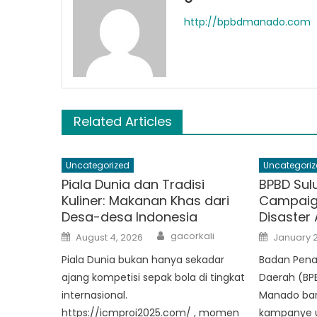
http://bpbdmanado.com
Related Articles
Uncategorized
Uncategoriz
Piala Dunia dan Tradisi
BPBD Sul
Kuliner: Makanan Khas dari
Campaign
Desa-desa Indonesia
Disaster
Author
Posted
Posted
gacorkali
August 4, 2026
January 2
on
on
Piala Dunia bukan hanya sekadar
Badan Pen
ajang kompetisi sepak bola di tingkat
Daerah (BPB
internasional.
Manado bar
https://icmproi2025.com/ , momen
kampanye 