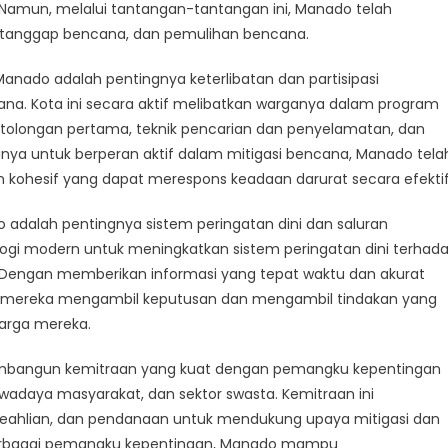
i
 Namun, melalui tantangan-tantangan ini, Manado telah
, tanggap bencana, dan pemulihan bencana.
ihan
na
anado adalah pentingnya keterlibatan dan partisipasi
na. Kota ini secara aktif melibatkan warganya dalam program
tolongan pertama, teknik pencarian dan penyelamatan, dan
a untuk berperan aktif dalam mitigasi bencana, Manado tela
hesif yang dapat merespons keadaan darurat secara efektif
 adalah pentingnya sistem peringatan dini dan saluran
nologi modern untuk meningkatkan sistem peringatan dini terhad
 Dengan memberikan informasi yang tepat waktu dan akurat
 mereka mengambil keputusan dan mengambil tindakan yang
uarga mereka.
membangun kemitraan yang kuat dengan pemangku kepentingan
adaya masyarakat, dan sektor swasta. Kemitraan ini
eahlian, dan pendanaan untuk mendukung upaya mitigasi dan
berbagai pemangku kepentingan, Manado mampu