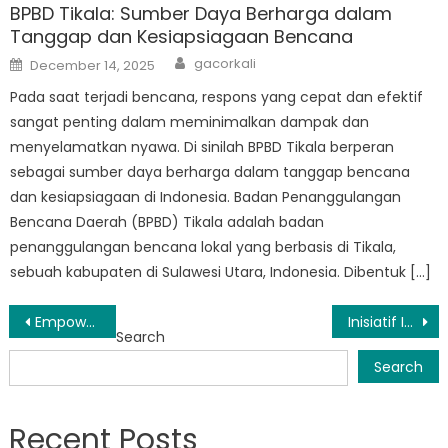
BPBD Tikala: Sumber Daya Berharga dalam
Tanggap dan Kesiapsiagaan Bencana
Author
Posted
gacorkali
December 14, 2025
on
Pada saat terjadi bencana, respons yang cepat dan efektif
sangat penting dalam meminimalkan dampak dan
menyelamatkan nyawa. Di sinilah BPBD Tikala berperan
sebagai sumber daya berharga dalam tanggap bencana
dan kesiapsiagaan di Indonesia. Badan Penanggulangan
Bencana Daerah (BPBD) Tikala adalah badan
penanggulangan bencana lokal yang berbasis di Tikala,
sebuah kabupaten di Sulawesi Utara, Indonesia. Dibentuk […]
Post
Empowering Communities: The Role of Kontak BPBD Manado
Inisiatif Inovatif BPBD Manado Bertujuan Memperkuat Ketahanan Daerah
Search
navigation
Search
Recent Posts