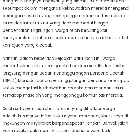
dengan kurangnya tindakan yang diambil oleh pemerintah
Tindakan:
Warga
setempat dalam mengatasi kekhawatiran mereka mengenai
Sampaikan
berbagai masalah yang mempengaruhi komunitas mereka.
Kekhawatiran
Mulai dari infrastruktur yang tidak memadai hingga
ke
pencemaran lingkungan, warga telah berulang kali
BPBD
menyuarakan keluhan mereka, namun hanya melihat sedikit
Manado
kemajuan yang dicapai.
Namun, dalam beberapa kejadian baru-baru ini, warga
memutuskan untuk mengambil tindakan sendiri dan terlibat
langsung dengan Badan Penanggulangan Bencana Daerah
(BPBD) Manado, badan penanggulangan bencana setempat,
untuk mengatasi kekhawatiran mereka dan mencari solusi
terhadap masalah yang mengganggu komunitas mereka.
Salah satu permasalahan utama yang dihadapi warga
adalah kurangnya infrastruktur yang memadai, khususnya di
lingkungan masyarakat berpendapatan rendah. Banyak jalan
yang rusak, tidak memiliki sistem drainase yang baik