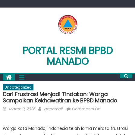
Skip
to
content
PORTAL RESMI BPBD
MANADO
Uncategorized
Dari Frustrasi Menjadi Tindakan: Warga
Sampaikan Kekhawatiran ke BPBD Manado
Posted
Author
on
March 9, 2026
gacorkali
Comments Off
on
Dari
Frustrasi
Warga kota Manado, Indonesia telah lama merasa frustrasi
Menjadi