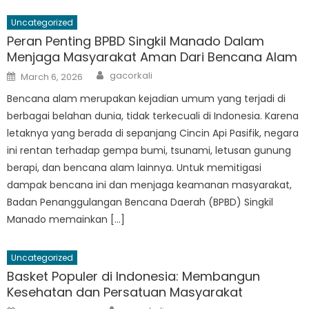
Uncategorized
Peran Penting BPBD Singkil Manado Dalam
Menjaga Masyarakat Aman Dari Bencana Alam
Author
Posted
gacorkali
March 6, 2026
on
Bencana alam merupakan kejadian umum yang terjadi di
berbagai belahan dunia, tidak terkecuali di Indonesia. Karena
letaknya yang berada di sepanjang Cincin Api Pasifik, negara
ini rentan terhadap gempa bumi, tsunami, letusan gunung
berapi, dan bencana alam lainnya. Untuk memitigasi
dampak bencana ini dan menjaga keamanan masyarakat,
Badan Penanggulangan Bencana Daerah (BPBD) Singkil
Manado memainkan […]
Uncategorized
Basket Populer di Indonesia: Membangun
Kesehatan dan Persatuan Masyarakat
Author
Posted