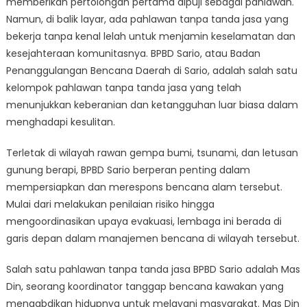
memberikan pertolongan pertama dipuji sebagai pahlawan.
Jasa
BPBD
Namun, di balik layar, ada pahlawan tanpa tanda jasa yang
Sario:
bekerja tanpa kenal lelah untuk menjamin keselamatan dan
Kisah
kesejahteraan komunitasnya. BPBD Sario, atau Badan
Keberanian
Penanggulangan Bencana Daerah di Sario, adalah salah satu
dan
kelompok pahlawan tanpa tanda jasa yang telah
Ketahanan
menunjukkan keberanian dan ketangguhan luar biasa dalam
menghadapi kesulitan.
Terletak di wilayah rawan gempa bumi, tsunami, dan letusan
gunung berapi, BPBD Sario berperan penting dalam
mempersiapkan dan merespons bencana alam tersebut.
Mulai dari melakukan penilaian risiko hingga
mengoordinasikan upaya evakuasi, lembaga ini berada di
garis depan dalam manajemen bencana di wilayah tersebut.
Salah satu pahlawan tanpa tanda jasa BPBD Sario adalah Mas
Din, seorang koordinator tanggap bencana kawakan yang
mengabdikan hidupnya untuk melayani masyarakat. Mas Din