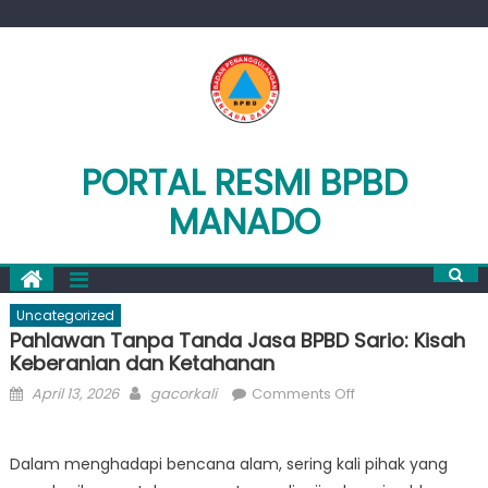
Skip
to
content
PORTAL RESMI BPBD
MANADO
Uncategorized
Pahlawan Tanpa Tanda Jasa BPBD Sario: Kisah
Keberanian dan Ketahanan
Posted
Author
on
April 13, 2026
gacorkali
Comments Off
on
Pahlawan
Tanpa
Dalam menghadapi bencana alam, sering kali pihak yang
Tanda