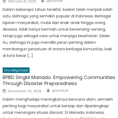
gacorkali
February 9, 2026
on
Dalam beberapa tahun terakhir, basket telah menjadi salah
satu olahraga yang semakin populer di Indonesia. Berbagai
lapisan masyarakat, mulai dari anak-anak hingga orang
dewasa, tidak hanya bermain untuk bersenang-senang,
tetapi juga sebagai cara untuk menjaga kesehatan. Selain
itu, olahraga ini juga memiliki peran penting dalam
membangun persatuan di antara berbagai komunitas, baik
di kota besar […]
Uncategorized
BPBD Singkil Manado: Empowering Communities
Through Disaster Preparedness
Author
Posted
gacorkali
December 20, 2025
on
Dalam menghadapi meningkatnya bencana alam, semakin
penting bagi masyarakat untuk bersiap dan diperlengkapi
untuk menangani situasi darurat. Di Manado, Indonesia,