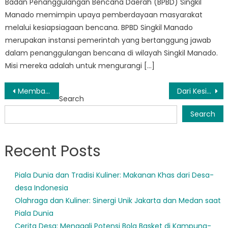
Badan Penanggulangan Bencana Daerah (BPBD) Singkil
Manado memimpin upaya pemberdayaan masyarakat
melalui kesiapsiagaan bencana. BPBD Singkil Manado
merupakan instansi pemerintah yang bertanggung jawab
dalam penanggulangan bencana di wilayah Singkil Manado.
Misi mereka adalah untuk mengurangi […]
Post
Membangun Masyarakat Tangguh: Dampak Program Sosialisasi BPBD Wenang
Dari Kesiapsiagaan hingga Pemulihan: Peran BPBD Wanea dalam Penanggulangan Bencana
Search
navigation
Search
Recent Posts
Piala Dunia dan Tradisi Kuliner: Makanan Khas dari Desa-
desa Indonesia
Olahraga dan Kuliner: Sinergi Unik Jakarta dan Medan saat
Piala Dunia
Cerita Desa: Menggali Potensi Bola Basket di Kampung-