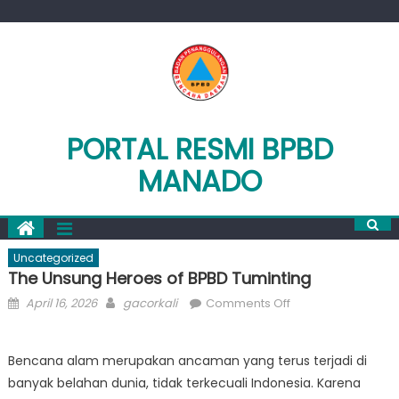
Skip
to
content
PORTAL RESMI BPBD
MANADO
Uncategorized
The Unsung Heroes of BPBD Tuminting
Posted
Author
on
April 16, 2026
gacorkali
Comments Off
on
The
Unsung
Bencana alam merupakan ancaman yang terus terjadi di
Heroes
banyak belahan dunia, tidak terkecuali Indonesia. Karena
of