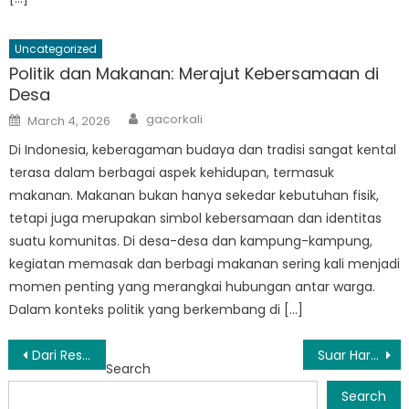
Uncategorized
Politik dan Makanan: Merajut Kebersamaan di
Desa
Author
Posted
gacorkali
March 4, 2026
on
Di Indonesia, keberagaman budaya dan tradisi sangat kental
terasa dalam berbagai aspek kehidupan, termasuk
makanan. Makanan bukan hanya sekedar kebutuhan fisik,
tetapi juga merupakan simbol kebersamaan dan identitas
suatu komunitas. Di desa-desa dan kampung-kampung,
kegiatan memasak dan berbagi makanan sering kali menjadi
momen penting yang merangkai hubungan antar warga.
Dalam konteks politik yang berkembang di […]
Post
Dari Respons ke Pencegahan: Pendekatan Proaktif BPBD Mapanget dalam Penanggulangan Bencana
Suar Harapan Bunaken: Bagaimana BPBD Menginspirasi Masyarakat Lain untuk Membangun Ketahanan
Search
navigation
Search