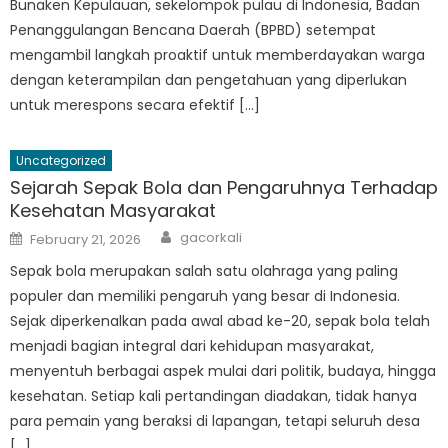
Bunaken Kepulauan, sekelompok pulau di Indonesia, Badan
Penanggulangan Bencana Daerah (BPBD) setempat
mengambil langkah proaktif untuk memberdayakan warga
dengan keterampilan dan pengetahuan yang diperlukan
untuk merespons secara efektif […]
Uncategorized
Sejarah Sepak Bola dan Pengaruhnya Terhadap
Kesehatan Masyarakat
Author
Posted
gacorkali
February 21, 2026
on
Sepak bola merupakan salah satu olahraga yang paling
populer dan memiliki pengaruh yang besar di Indonesia.
Sejak diperkenalkan pada awal abad ke-20, sepak bola telah
menjadi bagian integral dari kehidupan masyarakat,
menyentuh berbagai aspek mulai dari politik, budaya, hingga
kesehatan. Setiap kali pertandingan diadakan, tidak hanya
para pemain yang beraksi di lapangan, tetapi seluruh desa
[…]