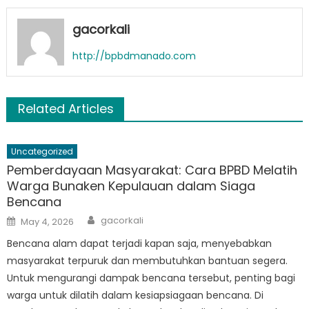
gacorkali
http://bpbdmanado.com
Related Articles
Uncategorized
Pemberdayaan Masyarakat: Cara BPBD Melatih
Warga Bunaken Kepulauan dalam Siaga
Bencana
Author
Posted
gacorkali
May 4, 2026
on
Bencana alam dapat terjadi kapan saja, menyebabkan
masyarakat terpuruk dan membutuhkan bantuan segera.
Untuk mengurangi dampak bencana tersebut, penting bagi
warga untuk dilatih dalam kesiapsiagaan bencana. Di