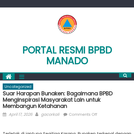
Skip
to
content
PORTAL RESMI BPBD
MANADO
Uncategorized
Suar Harapan Bunaken: Bagaimana BPBD
Menginspirasi Masyarakat Lain untuk
Membangun Ketahanan
Posted
Author
on
April 17, 2026
gacorkali
Comments Off
on
Suar
Harapan
Terletak di jantung Segitiga Karang, Bunaken terkenal dengan