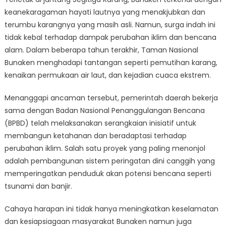
Bunaken:
keanekaragaman hayati lautnya yang menakjubkan dan
Bagaimana
BPBD
terumbu karangnya yang masih asli. Namun, surga indah ini
Menginspirasi
tidak kebal terhadap dampak perubahan iklim dan bencana
Masyarakat
alam. Dalam beberapa tahun terakhir, Taman Nasional
Lain
Bunaken menghadapi tantangan seperti pemutihan karang,
untuk
kenaikan permukaan air laut, dan kejadian cuaca ekstrem.
Membangun
Ketahanan
Menanggapi ancaman tersebut, pemerintah daerah bekerja
sama dengan Badan Nasional Penanggulangan Bencana
(BPBD) telah melaksanakan serangkaian inisiatif untuk
membangun ketahanan dan beradaptasi terhadap
perubahan iklim. Salah satu proyek yang paling menonjol
adalah pembangunan sistem peringatan dini canggih yang
memperingatkan penduduk akan potensi bencana seperti
tsunami dan banjir.
Cahaya harapan ini tidak hanya meningkatkan keselamatan
dan kesiapsiagaan masyarakat Bunaken namun juga