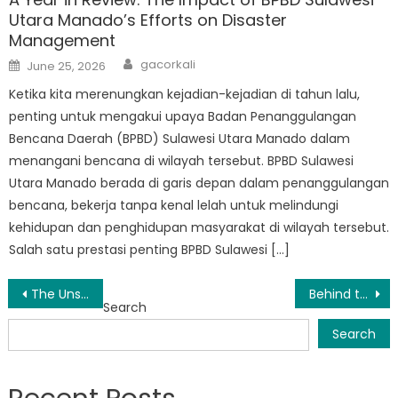
Utara Manado’s Efforts on Disaster
Management
Author
Posted
gacorkali
June 25, 2026
on
Ketika kita merenungkan kejadian-kejadian di tahun lalu,
penting untuk mengakui upaya Badan Penanggulangan
Bencana Daerah (BPBD) Sulawesi Utara Manado dalam
menangani bencana di wilayah tersebut. BPBD Sulawesi
Utara Manado berada di garis depan dalam penanggulangan
bencana, bekerja tanpa kenal lelah untuk melindungi
kehidupan dan penghidupan masyarakat di wilayah tersebut.
Salah satu prestasi penting BPBD Sulawesi […]
Post
The Unsung Heroes of BPBD Tuminting
Behind the Scene: Sehari dalam Kehidupan BPBD Bunaken Kepulauan
Search
navigation
Search