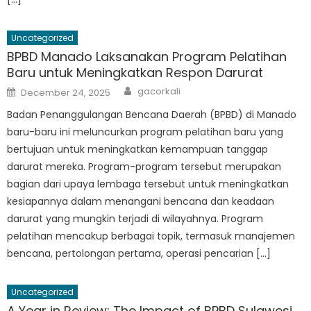
Uncategorized
BPBD Manado Laksanakan Program Pelatihan
Baru untuk Meningkatkan Respon Darurat
Author
Posted
gacorkali
December 24, 2025
on
Badan Penanggulangan Bencana Daerah (BPBD) di Manado
baru-baru ini meluncurkan program pelatihan baru yang
bertujuan untuk meningkatkan kemampuan tanggap
darurat mereka. Program-program tersebut merupakan
bagian dari upaya lembaga tersebut untuk meningkatkan
kesiapannya dalam menangani bencana dan keadaan
darurat yang mungkin terjadi di wilayahnya. Program
pelatihan mencakup berbagai topik, termasuk manajemen
bencana, pertolongan pertama, operasi pencarian […]
Uncategorized
A Year in Review: The Impact of BPBD Sulawesi