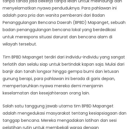
tanpa tanda jasa bekerja tanpa lelah untuk melindungi dan
Mapanget:
Berdedikasi
menyelamatkan nyawa penduduknya. Para pahlawan ini
Menyelamatkan
adalah para pria dan wanita pemberani dari Badan
Nyawa
Penanggulangan Bencana Daerah (BPBD) Mapanget, sebuah
badan penanggulangan bencana lokal yang berdedikasi
untuk merespons situasi darurat dan bencana alam di
wilayah tersebut.
Tim BPBD Mapanget terdiri dari individu-individu yang sangat
terlatih dan selalu siap untuk bertindak kapan saja. Mulai dari
banjir dan tanah longsor hingga gempa bumi dan letusan
gunung berapi, para pahlawan ini berada di garis depan,
mempertaruhkan nyawa mereka demi menjamin
keselamatan dan kesejahteraan orang lain.
Salah satu tanggung jawab utama tim BPBD Mapanget
adalah mengedukasi masyarakat tentang kesiapsiagaan dan
tanggap bencana. Mereka mengadakan latihan dan sesi
pelatihan rutin untuk membekali warga dengan