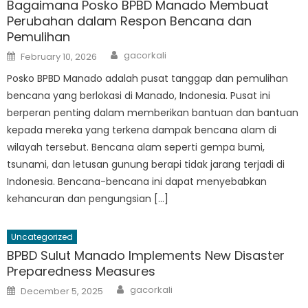
Bagaimana Posko BPBD Manado Membuat
Perubahan dalam Respon Bencana dan
Pemulihan
Author
Posted
gacorkali
February 10, 2026
on
Posko BPBD Manado adalah pusat tanggap dan pemulihan
bencana yang berlokasi di Manado, Indonesia. Pusat ini
berperan penting dalam memberikan bantuan dan bantuan
kepada mereka yang terkena dampak bencana alam di
wilayah tersebut. Bencana alam seperti gempa bumi,
tsunami, dan letusan gunung berapi tidak jarang terjadi di
Indonesia. Bencana-bencana ini dapat menyebabkan
kehancuran dan pengungsian […]
Uncategorized
BPBD Sulut Manado Implements New Disaster
Preparedness Measures
Author
Posted
gacorkali
December 5, 2025
on