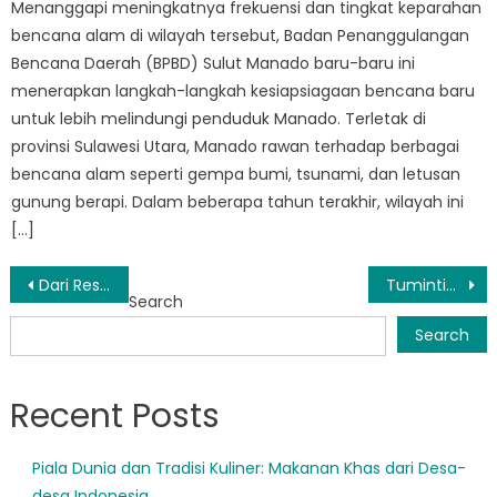
Menanggapi meningkatnya frekuensi dan tingkat keparahan
bencana alam di wilayah tersebut, Badan Penanggulangan
Bencana Daerah (BPBD) Sulut Manado baru-baru ini
menerapkan langkah-langkah kesiapsiagaan bencana baru
untuk lebih melindungi penduduk Manado. Terletak di
provinsi Sulawesi Utara, Manado rawan terhadap berbagai
bencana alam seperti gempa bumi, tsunami, dan letusan
gunung berapi. Dalam beberapa tahun terakhir, wilayah ini
[…]
Post
Dari Respons ke Pemulihan: Dampak BPBD Paal Dua Terhadap Masyarakat Terkena Bencana
Tuminting BPBD: Model Penanggulangan Bencana yang Efektif
Search
navigation
Search
Recent Posts
Piala Dunia dan Tradisi Kuliner: Makanan Khas dari Desa-
desa Indonesia