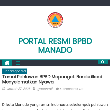
Skip
to
content
PORTAL RESMI BPBD
MANADO
Uncategorized
Temui Pahlawan BPBD Mapanget: Berdedikasi
Menyelamatkan Nyawa
Posted
Author
on
March 27, 2026
gacorkali
Comments Off
on
Temui
Pahlawan
Di kota Manado yang ramai, Indonesia, sekelompok pahlawan
BPBD