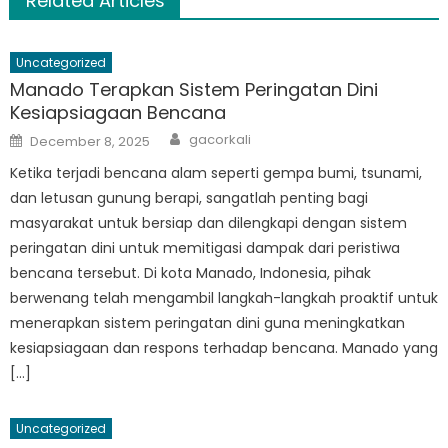
Related Articles
Uncategorized
Manado Terapkan Sistem Peringatan Dini
Kesiapsiagaan Bencana
Author
Posted
gacorkali
December 8, 2025
on
Ketika terjadi bencana alam seperti gempa bumi, tsunami,
dan letusan gunung berapi, sangatlah penting bagi
masyarakat untuk bersiap dan dilengkapi dengan sistem
peringatan dini untuk memitigasi dampak dari peristiwa
bencana tersebut. Di kota Manado, Indonesia, pihak
berwenang telah mengambil langkah-langkah proaktif untuk
menerapkan sistem peringatan dini guna meningkatkan
kesiapsiagaan dan respons terhadap bencana. Manado yang
[…]
Uncategorized