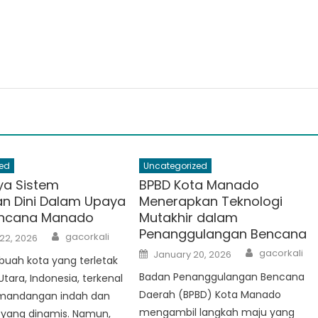
ed
Uncategorized
ya Sistem
BPBD Kota Manado
an Dini Dalam Upaya
Menerapkan Teknologi
encana Manado
Mutakhir dalam
Penanggulangan Bencana
Author
gacorkali
22, 2026
Author
Posted
gacorkali
January 20, 2026
buah kota yang terletak
on
Badan Penanggulangan Bencana
Utara, Indonesia, terkenal
Daerah (BPBD) Kota Manado
mandangan indah dan
mengambil langkah maju yang
yang dinamis. Namun,