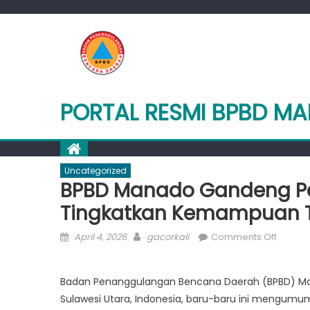
Skip
to
content
PORTAL RESMI BPBD M
Uncategorized
BPBD Manado Gandeng Pe
Tingkatkan Kemampuan 
Posted
Author
on
April 4, 2026
gacorkali
Comments Off
on
BPBD
Manad
Badan Penanggulangan Bencana Daerah (BPBD) Ma
Gande
Sulawesi Utara, Indonesia, baru-baru ini mengum
Pemeri