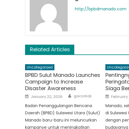
http://bpbdmanado.com
Related Articles
Uncategorized
Uncategoriz
BPBD Sulut Manado Launches
Pentingn
Campaign to Increase
Peringat
Disaster Awareness
Siaga B
Author
Posted
Posted
gacorkali
January 22, 2026
February 
on
on
Badan Penanggulangan Bencana
Manado, se
Daerah (BPBD) Sulawesi Utara (Sulut)
di Sulawesi 
Manado baru-baru ini meluncurkan
dengan pe
kampanye untuk meningkatkan
budayanya 