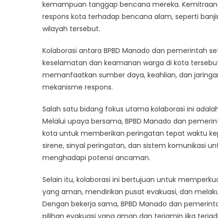
Daerah
kemampuan tanggap bencana mereka. Kemitraan in
untuk
respons kota terhadap bencana alam, seperti banjir
Tingka
wilayah tersebut.
Kemam
Tangg
Kolaborasi antara BPBD Manado dan pemerintah 
Benca
keselamatan dan keamanan warga di kota tersebut
memanfaatkan sumber daya, keahlian, dan jaring
mekanisme respons.
Salah satu bidang fokus utama kolaborasi ini adal
Melalui upaya bersama, BPBD Manado dan pemerin
kota untuk memberikan peringatan tepat waktu ke
sirene, sinyal peringatan, dan sistem komunikasi
menghadapi potensi ancaman.
Selain itu, kolaborasi ini bertujuan untuk memperk
yang aman, mendirikan pusat evakuasi, dan melakuk
Dengan bekerja sama, BPBD Manado dan pemerinta
pilihan evakuasi yang aman dan terjamin jika terja