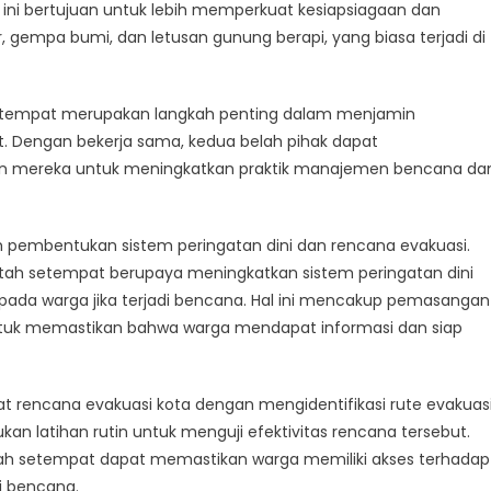
i bertujuan untuk lebih memperkuat kesiapsiagaan dan
, gempa bumi, dan letusan gunung berapi, yang biasa terjadi di
tkan
puan
ap
setempat merupakan langkah penting dalam menjamin
na
. Dengan bekerja sama, kedua belah pihak dapat
an mereka untuk meningkatkan praktik manajemen bencana da
ah pembentukan sistem peringatan dini dan rencana evakuasi.
tah setempat berupaya meningkatkan sistem peringatan dini
pada warga jika terjadi bencana. Hal ini mencakup pemasangan
 untuk memastikan bahwa warga mendapat informasi dan siap
uat rencana evakuasi kota dengan mengidentifikasi rute evakuas
an latihan rutin untuk menguji efektivitas rencana tersebut.
h setempat dapat memastikan warga memiliki akses terhadap
di bencana.