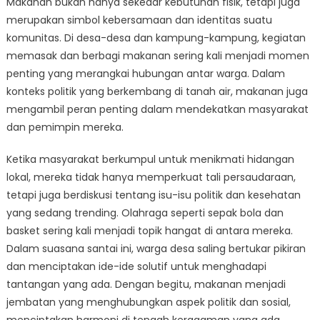
Makanan bukan hanya sekedar kebutuhan fisik, tetapi juga
Merajut
Kebersamaan
merupakan simbol kebersamaan dan identitas suatu
di
komunitas. Di desa-desa dan kampung-kampung, kegiatan
Desa
memasak dan berbagi makanan sering kali menjadi momen
penting yang merangkai hubungan antar warga. Dalam
konteks politik yang berkembang di tanah air, makanan juga
mengambil peran penting dalam mendekatkan masyarakat
dan pemimpin mereka.
Ketika masyarakat berkumpul untuk menikmati hidangan
lokal, mereka tidak hanya memperkuat tali persaudaraan,
tetapi juga berdiskusi tentang isu-isu politik dan kesehatan
yang sedang trending. Olahraga seperti sepak bola dan
basket sering kali menjadi topik hangat di antara mereka.
Dalam suasana santai ini, warga desa saling bertukar pikiran
dan menciptakan ide-ide solutif untuk menghadapi
tantangan yang ada. Dengan begitu, makanan menjadi
jembatan yang menghubungkan aspek politik dan sosial,