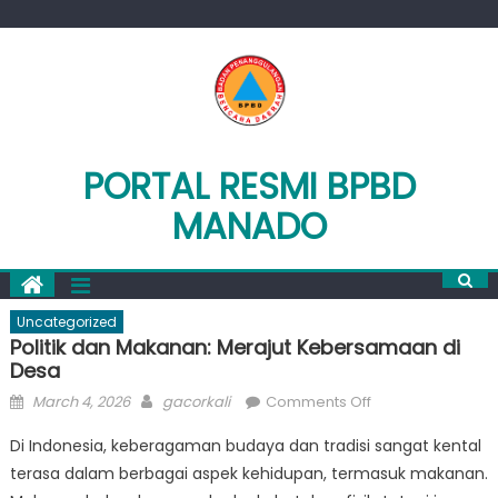
Skip
to
content
PORTAL RESMI BPBD
MANADO
Uncategorized
Politik dan Makanan: Merajut Kebersamaan di
Desa
Posted
Author
on
March 4, 2026
gacorkali
Comments Off
on
Politik
Di Indonesia, keberagaman budaya dan tradisi sangat kental
dan
terasa dalam berbagai aspek kehidupan, termasuk makanan.
Makanan: