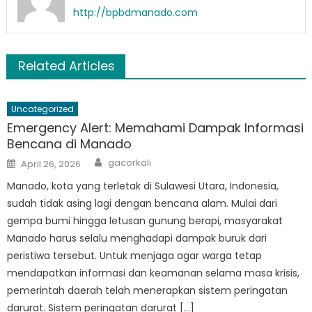
http://bpbdmanado.com
Related Articles
Uncategorized
Emergency Alert: Memahami Dampak Informasi
Bencana di Manado
Author
Posted
gacorkali
April 26, 2026
on
Manado, kota yang terletak di Sulawesi Utara, Indonesia,
sudah tidak asing lagi dengan bencana alam. Mulai dari
gempa bumi hingga letusan gunung berapi, masyarakat
Manado harus selalu menghadapi dampak buruk dari
peristiwa tersebut. Untuk menjaga agar warga tetap
mendapatkan informasi dan keamanan selama masa krisis,
pemerintah daerah telah menerapkan sistem peringatan
darurat. Sistem peringatan darurat […]