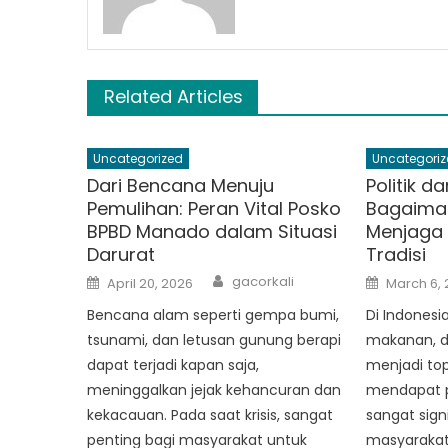
Related Articles
Uncategorized
Uncategoriz
Dari Bencana Menuju
Politik d
Pemulihan: Peran Vital Posko
Bagaima
BPBD Manado dalam Situasi
Menjaga 
Darurat
Tradisi
Author
Posted
Posted
gacorkali
April 20, 2026
March 6,
on
on
Bencana alam seperti gempa bumi,
Di Indonesi
tsunami, dan letusan gunung berapi
makanan, da
dapat terjadi kapan saja,
menjadi top
meninggalkan jejak kehancuran dan
mendapat p
kekacauan. Pada saat krisis, sangat
sangat sign
penting bagi masyarakat untuk
masyarakat