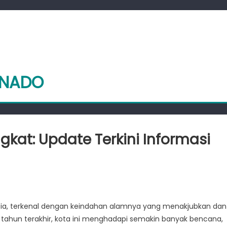
ANADO
kat: Update Terkini Informasi
n
ekhawatiran
ang
esia, terkenal dengan keindahan alamnya yang menakjubkan dan
eningkat:
ahun terakhir, kota ini menghadapi semakin banyak bencana,
pdate