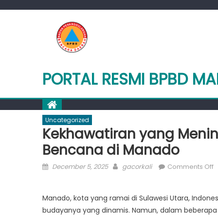
Skip
to
content
PORTAL RESMI BPBD M
Uncategorized
Kekhawatiran yang Mening
Bencana di Manado
Posted
Author
o
December 5, 2025
gacorkali
Comments Off
on
K
y
Manado, kota yang ramai di Sulawesi Utara, Indon
M
budayanya yang dinamis. Namun, dalam beberapa t
U