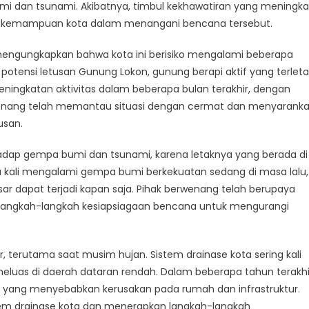
erkini
mi dan tsunami. Akibatnya, timbul kekhawatiran yang meningka
nformasi
i kemampuan kota dalam menangani bencana tersebut.
encana
i
mengungkapkan bahwa kota ini berisiko mengalami beberapa
anado
otensi letusan Gunung Lokon, gunung berapi aktif yang terleta
peningkatan aktivitas dalam beberapa bulan terakhir, dengan
rwenang telah memantau situasi dengan cermat dan menyarank
usan.
hadap gempa bumi dan tsunami, karena letaknya yang berada di
apa kali mengalami gempa bumi berkekuatan sedang di masa lalu,
 dapat terjadi kapan saja. Pihak berwenang telah berupaya
 langkah-langkah kesiapsiagaan bencana untuk mengurangi
, terutama saat musim hujan. Sistem drainase kota sering kali
eluas di daerah dataran rendah. Dalam beberapa tahun terakhi
ar, yang menyebabkan kerusakan pada rumah dan infrastruktur.
tem drainase kota dan menerapkan langkah-langkah