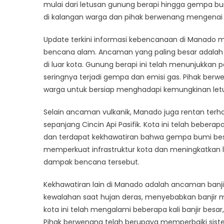
T
mulai dari letusan gunung berapi hingga gempa bu
I
di kalangan warga dan pihak berwenang mengena
B
d
Update terkini informasi kebencanaan di Manado 
M
bencana alam. Ancaman yang paling besar adalah p
di luar kota. Gunung berapi ini telah menunjukkan 
seringnya terjadi gempa dan emisi gas. Pihak be
warga untuk bersiap menghadapi kemungkinan let
Selain ancaman vulkanik, Manado juga rentan ter
sepanjang Cincin Api Pasifik. Kota ini telah beber
dan terdapat kekhawatiran bahwa gempa bumi besar
memperkuat infrastruktur kota dan meningkatkan
dampak bencana tersebut.
Kekhawatiran lain di Manado adalah ancaman banjir
kewalahan saat hujan deras, menyebabkan banjir m
kota ini telah mengalami beberapa kali banjir bes
Pihak berwenang telah berupaya memperbaiki sis