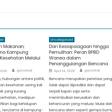
ed
Uncategorized
an Makanan:
Dari Kesiapsiagaan hingga
na Kampung
Pemulihan: Peran BPBD
Kesehatan Melalui
Wanea dalam
Penanggulangan Bencana
Author
Author
Posted
gacorkali
gacorkali
 2026
April 14, 2026
on
a, hubungan antara politik,
Bencana merupakan peristiwa yan
n kesehatan sering kali
tidak dapat diprediksi dan dapat
ik yang kurang
terjadi kapan saja serta
erhatian, meskipun
menimbulkan kerusakan dan
ifikan bagi kehidupan
kehancuran yang meluas. Mulai dar
, terutama di kampung-
bencana alam seperti gempa bumi