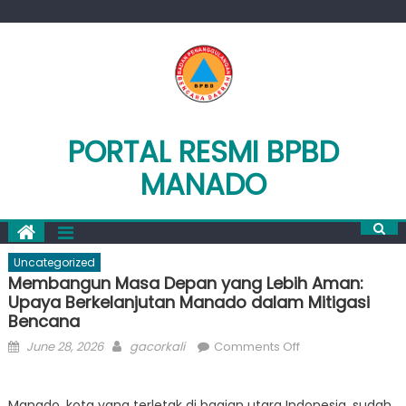
Skip
to
content
PORTAL RESMI BPBD
MANADO
Uncategorized
Membangun Masa Depan yang Lebih Aman:
Upaya Berkelanjutan Manado dalam Mitigasi
Bencana
Posted
Author
on
June 28, 2026
gacorkali
Comments Off
on
Membangun
Masa
Manado, kota yang terletak di bagian utara Indonesia, sudah