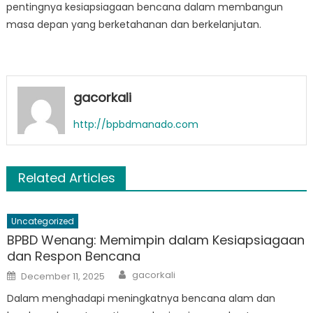
pentingnya kesiapsiagaan bencana dalam membangun
masa depan yang berketahanan dan berkelanjutan.
gacorkali
http://bpbdmanado.com
Related Articles
Uncategorized
BPBD Wenang: Memimpin dalam Kesiapsiagaan
dan Respon Bencana
Author
Posted
gacorkali
December 11, 2025
on
Dalam menghadapi meningkatnya bencana alam dan