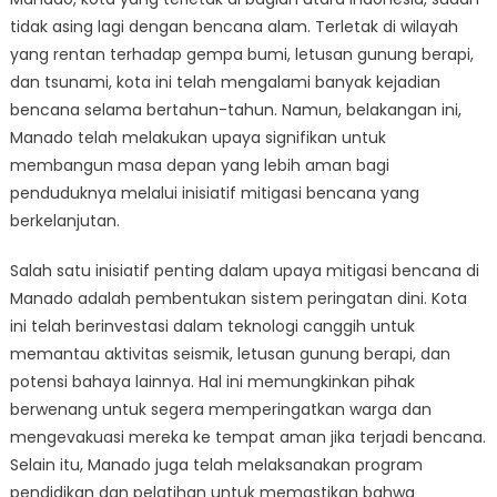
Depan
tidak asing lagi dengan bencana alam. Terletak di wilayah
yang
Lebih
yang rentan terhadap gempa bumi, letusan gunung berapi,
Aman:
dan tsunami, kota ini telah mengalami banyak kejadian
Upaya
bencana selama bertahun-tahun. Namun, belakangan ini,
Berkelanjutan
Manado telah melakukan upaya signifikan untuk
Manado
membangun masa depan yang lebih aman bagi
dalam
penduduknya melalui inisiatif mitigasi bencana yang
Mitigasi
berkelanjutan.
Bencana
Salah satu inisiatif penting dalam upaya mitigasi bencana di
Manado adalah pembentukan sistem peringatan dini. Kota
ini telah berinvestasi dalam teknologi canggih untuk
memantau aktivitas seismik, letusan gunung berapi, dan
potensi bahaya lainnya. Hal ini memungkinkan pihak
berwenang untuk segera memperingatkan warga dan
mengevakuasi mereka ke tempat aman jika terjadi bencana.
Selain itu, Manado juga telah melaksanakan program
pendidikan dan pelatihan untuk memastikan bahwa