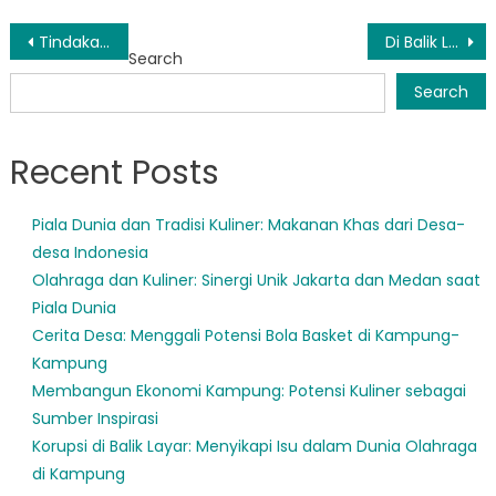
Post
Tindakan Proaktif Manado Menghasilkan Kerugian Minimal dalam Bencana Baru-baru ini
Di Balik Layar: Sehari Kehidupan Anggota Tim Wenang BPBD
Search
navigation
Search
Recent Posts
Piala Dunia dan Tradisi Kuliner: Makanan Khas dari Desa-
desa Indonesia
Olahraga dan Kuliner: Sinergi Unik Jakarta dan Medan saat
Piala Dunia
Cerita Desa: Menggali Potensi Bola Basket di Kampung-
Kampung
Membangun Ekonomi Kampung: Potensi Kuliner sebagai
Sumber Inspirasi
Korupsi di Balik Layar: Menyikapi Isu dalam Dunia Olahraga
di Kampung