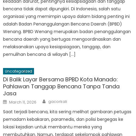
keadaan darurat, pentingnya kesiapsiagaan dan tanggap
bencana tidak dapat dipungkiri. Di Indonesia, salah satu
organisasi yang memimpin upaya dalam bidang penting ini
adalah Badan Penanggulangan Bencana Daerah (BPBD)
Wenang. BPBD Wenang merupakan badan penanggulangan
bencana daerah yang bertugas mengoordinasikan dan
melaksanakan upaya kesiapsiagaan, tanggap, dan
pemulihan bencana di wilayah […]
Uncategorized
Di Balik Layar Bersama BPBD Kota Manado:
Pahlawan Tanggap Bencana Tanpa Tanda
Jasa
Author
Posted
gacorkali
March 11, 2026
on
Saat terjadi bencana, kita sering melihat gambaran petugas
pemadam kebakaran, paramedis, dan polisi bergegas ke
lokasi kejadian untuk membantu mereka yang
membutuhkan. Namun, terdapat sekelompok pahlawan