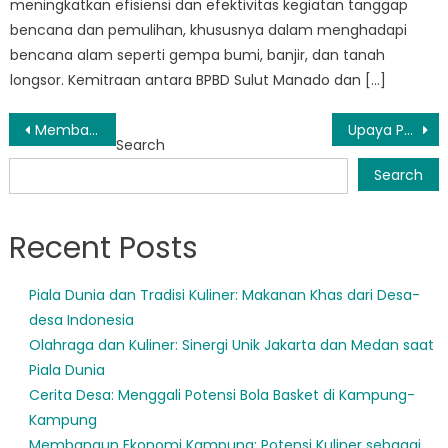
meningkatkan efisiensi dan efektivitas kegiatan tanggap
bencana dan pemulihan, khususnya dalam menghadapi
bencana alam seperti gempa bumi, banjir, dan tanah
longsor. Kemitraan antara BPBD Sulut Manado dan […]
Post
Membangun Masa Depan yang Lebih Aman: Pekerjaan Berkelanjutan BPBD di Bunaken Kepulauan
Upaya Penyelamatan Nyawa Posko BPBD Manado di Masa Darurat
Search
navigation
Search
Recent Posts
Piala Dunia dan Tradisi Kuliner: Makanan Khas dari Desa-
desa Indonesia
Olahraga dan Kuliner: Sinergi Unik Jakarta dan Medan saat
Piala Dunia
Cerita Desa: Menggali Potensi Bola Basket di Kampung-
Kampung
Membangun Ekonomi Kampung: Potensi Kuliner sebagai