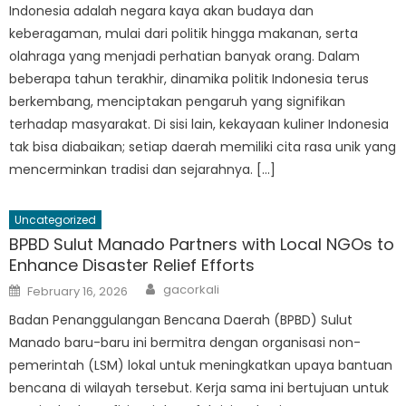
Indonesia adalah negara kaya akan budaya dan
keberagaman, mulai dari politik hingga makanan, serta
olahraga yang menjadi perhatian banyak orang. Dalam
beberapa tahun terakhir, dinamika politik Indonesia terus
berkembang, menciptakan pengaruh yang signifikan
terhadap masyarakat. Di sisi lain, kekayaan kuliner Indonesia
tak bisa diabaikan; setiap daerah memiliki cita rasa unik yang
mencerminkan tradisi dan sejarahnya. […]
Uncategorized
BPBD Sulut Manado Partners with Local NGOs to
Enhance Disaster Relief Efforts
Author
Posted
gacorkali
February 16, 2026
on
Badan Penanggulangan Bencana Daerah (BPBD) Sulut
Manado baru-baru ini bermitra dengan organisasi non-
pemerintah (LSM) lokal untuk meningkatkan upaya bantuan
bencana di wilayah tersebut. Kerja sama ini bertujuan untuk