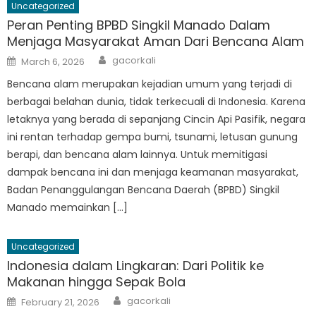
Uncategorized
Peran Penting BPBD Singkil Manado Dalam
Menjaga Masyarakat Aman Dari Bencana Alam
Author
Posted
gacorkali
March 6, 2026
on
Bencana alam merupakan kejadian umum yang terjadi di
berbagai belahan dunia, tidak terkecuali di Indonesia. Karena
letaknya yang berada di sepanjang Cincin Api Pasifik, negara
ini rentan terhadap gempa bumi, tsunami, letusan gunung
berapi, dan bencana alam lainnya. Untuk memitigasi
dampak bencana ini dan menjaga keamanan masyarakat,
Badan Penanggulangan Bencana Daerah (BPBD) Singkil
Manado memainkan […]
Uncategorized
Indonesia dalam Lingkaran: Dari Politik ke
Makanan hingga Sepak Bola
Author
Posted
gacorkali
February 21, 2026
on