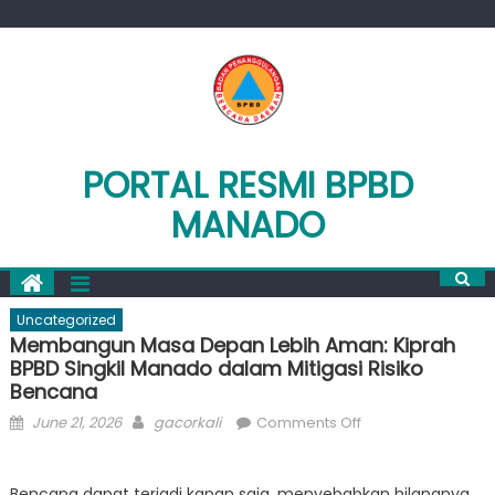
Skip
to
content
PORTAL RESMI BPBD
MANADO
Uncategorized
Membangun Masa Depan Lebih Aman: Kiprah
BPBD Singkil Manado dalam Mitigasi Risiko
Bencana
Posted
Author
on
June 21, 2026
gacorkali
Comments Off
on
Membangun
Masa
Bencana dapat terjadi kapan saja, menyebabkan hilangnya