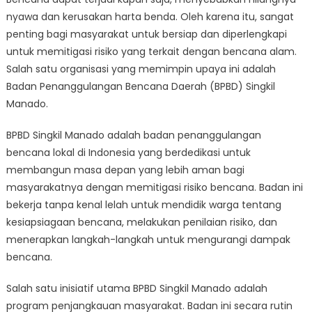
Depan
nyawa dan kerusakan harta benda. Oleh karena itu, sangat
Lebih
Aman:
penting bagi masyarakat untuk bersiap dan diperlengkapi
Kiprah
untuk memitigasi risiko yang terkait dengan bencana alam.
BPBD
Salah satu organisasi yang memimpin upaya ini adalah
Singkil
Badan Penanggulangan Bencana Daerah (BPBD) Singkil
Manado
Manado.
dalam
Mitigasi
BPBD Singkil Manado adalah badan penanggulangan
Risiko
bencana lokal di Indonesia yang berdedikasi untuk
Bencana
membangun masa depan yang lebih aman bagi
masyarakatnya dengan memitigasi risiko bencana. Badan ini
bekerja tanpa kenal lelah untuk mendidik warga tentang
kesiapsiagaan bencana, melakukan penilaian risiko, dan
menerapkan langkah-langkah untuk mengurangi dampak
bencana.
Salah satu inisiatif utama BPBD Singkil Manado adalah
program penjangkauan masyarakat. Badan ini secara rutin