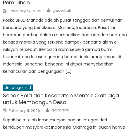
Pemulihan
Author
Posted
gacorkali
February 10, 2026
on
Posko BPBD Manado adalah pusat tanggap dan pemulihan
bencana yang berlokasi di Manado, Indonesia. Pusat ini
berperan penting dalam memberikan bantuan dan bantuan
kepada mereka yang terkena dampak bencana alam di
wilayah tersebut. Bencana alam seperti gempa bumi,
tsunami, dan letusan gunung berapi tidak jarang terjadi di
Indonesia. Bencana-bencana ini dapat menyebabkan
kehancuran dan pengungsian […]
Uncategorized
Sepak Bola dan Kesehatan Mental: Olahraga
untuk Membangun Desa
Author
Posted
gacorkali
February 11, 2026
on
Sepak bola telah lama menjadi bagian integral dari
kehidupan masyarakat Indonesia. Olahraga ini bukan hanya