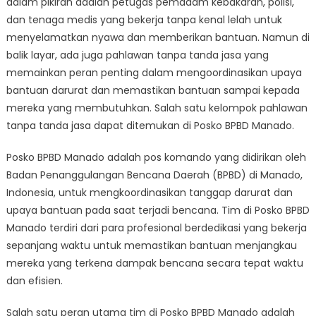
dalam pikiran adalah petugas pemadam kebakaran, polisi,
Posko
BPBD
dan tenaga medis yang bekerja tanpa kenal lelah untuk
Manado:
menyelamatkan nyawa dan memberikan bantuan. Namun di
Pahlawan
balik layar, ada juga pahlawan tanpa tanda jasa yang
Bantuan
memainkan peran penting dalam mengoordinasikan upaya
Darurat
bantuan darurat dan memastikan bantuan sampai kepada
Tanpa
mereka yang membutuhkan. Salah satu kelompok pahlawan
Tanda
tanpa tanda jasa dapat ditemukan di Posko BPBD Manado.
Jasa
Posko BPBD Manado adalah pos komando yang didirikan oleh
Badan Penanggulangan Bencana Daerah (BPBD) di Manado,
Indonesia, untuk mengkoordinasikan tanggap darurat dan
upaya bantuan pada saat terjadi bencana. Tim di Posko BPBD
Manado terdiri dari para profesional berdedikasi yang bekerja
sepanjang waktu untuk memastikan bantuan menjangkau
mereka yang terkena dampak bencana secara tepat waktu
dan efisien.
Salah satu peran utama tim di Posko BPBD Manado adalah