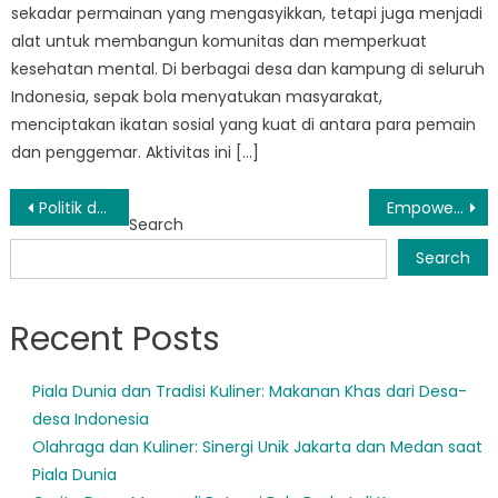
sekadar permainan yang mengasyikkan, tetapi juga menjadi
alat untuk membangun komunitas dan memperkuat
kesehatan mental. Di berbagai desa dan kampung di seluruh
Indonesia, sepak bola menyatukan masyarakat,
menciptakan ikatan sosial yang kuat di antara para pemain
dan penggemar. Aktivitas ini […]
Post
Politik dan Makanan: Bagaimana Kampung Menjaga Kesehatan Melalui Tradisi
Empowering Communities: The Role of Kontak BPBD Manado
Search
navigation
Search
Recent Posts
Piala Dunia dan Tradisi Kuliner: Makanan Khas dari Desa-
desa Indonesia
Olahraga dan Kuliner: Sinergi Unik Jakarta dan Medan saat
Piala Dunia