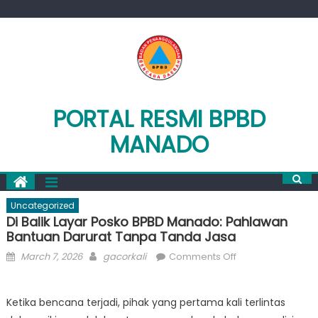
Skip
to
content
PORTAL RESMI BPBD
MANADO
Uncategorized
Di Balik Layar Posko BPBD Manado: Pahlawan
Bantuan Darurat Tanpa Tanda Jasa
Posted
Author
on
March 7, 2026
gacorkali
Comments Off
on
Di
Balik
Ketika bencana terjadi, pihak yang pertama kali terlintas
Layar