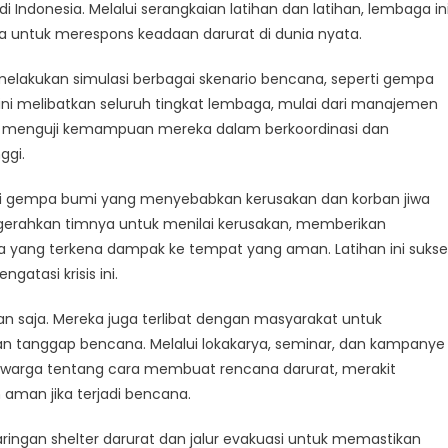
t
ndonesia. Melalui serangkaian latihan dan latihan, lembaga in
 untuk merespons keadaan darurat di dunia nyata.
melakukan simulasi berbagai skenario bencana, seperti gempa
men
 ini melibatkan seluruh tingkat lembaga, mulai dari manajemen
uk menguji kemampuan mereka dalam berkoordinasi dan
ggi.
do
lasi gempa bumi yang menyebabkan kerusakan dan korban jiwa
psiagaan
gerahkan timnya untuk menilai kerusakan, memberikan
 yang terkena dampak ke tempat yang aman. Latihan ini sukse
atasi krisis ini.
n saja. Mereka juga terlibat dengan masyarakat untuk
n tanggap bencana. Melalui lokakarya, seminar, dan kampanye
i warga tentang cara membuat rencana darurat, merakit
aman jika terjadi bencana.
aringan shelter darurat dan jalur evakuasi untuk memastikan