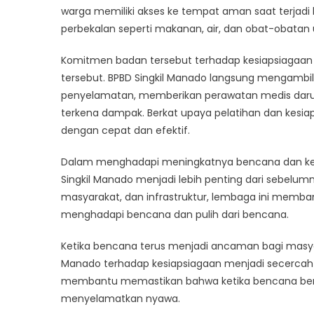
warga memiliki akses ke tempat aman saat terjad
perbekalan seperti makanan, air, dan obat-obat
Komitmen badan tersebut terhadap kesiapsiagaan d
tersebut. BPBD Singkil Manado langsung mengambil
penyelamatan, memberikan perawatan medis darur
terkena dampak. Berkat upaya pelatihan dan kesia
dengan cepat dan efektif.
Dalam menghadapi meningkatnya bencana dan keadaa
Singkil Manado menjadi lebih penting dari sebelumn
masyarakat, dan infrastruktur, lembaga ini mem
menghadapi bencana dan pulih dari bencana.
Ketika bencana terus menjadi ancaman bagi masyara
Manado terhadap kesiapsiagaan menjadi secercah h
membantu memastikan bahwa ketika bencana berik
menyelamatkan nyawa.