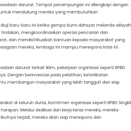
i keadaan darurat. Tempat penampungan ini dilengkapi dengan
an untuk mendukung mereka yang membutuhkan.
iuji baru-baru ini ketika gempa bumi dahsyat melanda wilayah
 tindakan, mengkoordinasikan operasi pencarian dan
at, dan mendistribusikan bantuan kepada masyarakat yang
psiagaan mereka, lembaga ini mampu merespons krisis ini
n darurat terkait iklim, pekerjaan organisasi seperti BPBD
ya. Dengan berinvestasi pada pelatihan, keterlibatan
bantu membangun masyarakat yang lebih tangguh dan siap
kat di seluruh dunia, komitmen organisasi seperti BPBD Singkil
arapan. Melalui dedikasi dan kerja keras mereka, mereka
utnya terjadi, mereka akan siap merespons dan