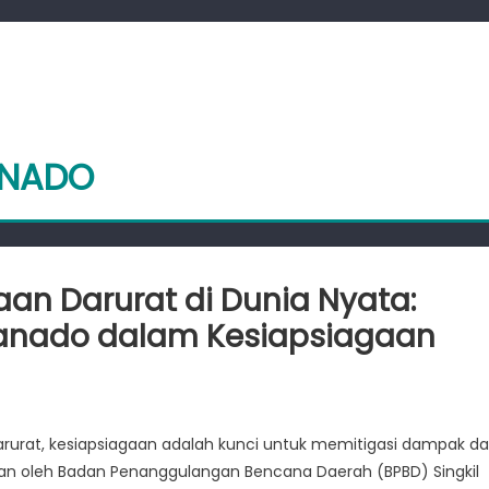
ANADO
aan Darurat di Dunia Nyata:
Manado dalam Kesiapsiagaan
n
rat, kesiapsiagaan adalah kunci untuk memitigasi dampak d
a
kan oleh Badan Penanggulangan Bencana Daerah (BPBD) Singkil
an