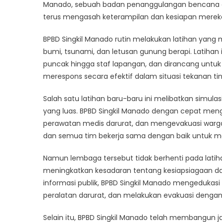
Darura
Manado, sebuah badan penanggulangan bencana di I
di
terus mengasah keterampilan dan kesiapan mereka
Dunia
Nyata:
BPBD Singkil Manado rutin melakukan latihan yang 
Komit
bumi, tsunami, dan letusan gunung berapi. Latihan
BPBD
puncak hingga staf lapangan, dan dirancang unt
Singkil
merespons secara efektif dalam situasi tekanan tin
Mana
dalam
Salah satu latihan baru-baru ini melibatkan simu
Kesia
yang luas. BPBD Singkil Manado dengan cepat men
perawatan medis darurat, dan mengevakuasi warga
dan semua tim bekerja sama dengan baik untuk meng
Namun lembaga tersebut tidak berhenti pada latiha
meningkatkan kesadaran tentang kesiapsiagaan da
informasi publik, BPBD Singkil Manado mengedukas
peralatan darurat, dan melakukan evakuasi dengan 
Selain itu, BPBD Singkil Manado telah membangun j