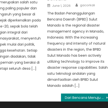
 merupakan salah satu
Author
Posted
gacorkali
June 1, 2026
on
ng paling populer dan
The Badan Penanggulangan
ngaruh yang besar di
Bencana Daerah (BPBD) Sulut
Sejak diperkenalkan pada
Manado is the regional disaster
e-20, sepak bola telah
management agency in Manado,
ian integral dari
Indonesia. With the increasing
masyarakat, menyentuh
frequency and intensity of natural
ek mulai dari politik,
disasters in the region, the BPBD
gga kesehatan. Setiap
Sulut Manado has been actively
dingan diadakan, tidak
utilizing technology to improve its
pemain yang beraksi di
disaster response capabilities. Salah
etapi seluruh desa […]
satu teknologi andalan yang
dimanfaatkan oleh BPBD Sulut
Manado adalah […]
Dari Bencana Menuju Pemulihan: Peran Vital Posko BPBD Manado dalam Situasi Darurat