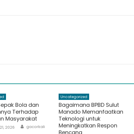
ed
Uncategorized
Sepak Bola dan
Bagaimana BPBD Sulut
hnya Terhadap
Manado Memanfaatkan
an Masyarakat
Teknologi untuk
Meningkatkan Respon
Author
gacorkali
21, 2026
Bencana