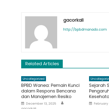
gacorkali
http://bpbdmanado.com
Related Articles
Uncategorized
Uncategoriz
BPBD Wanea: Pemain Kunci
Sejarah 
dalam Respons Bencana
Pengaru
dan Manajemen Resiko
Kesehat
Author
Posted
Posted
December 13, 2025
February 
on
on
gacorkali