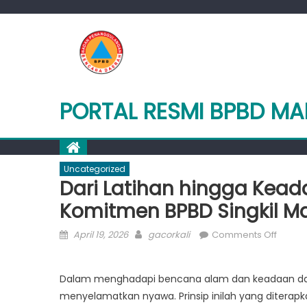
Skip
to
content
PORTAL RESMI BPBD M
Uncategorized
Dari Latihan hingga Kead
Komitmen BPBD Singkil 
Posted
Author
on
April 19, 2026
gacorkali
Comments Off
on
Dari
Latiha
Dalam menghadapi bencana alam dan keadaan daru
hingg
menyelamatkan nyawa. Prinsip inilah yang diterap
Keada