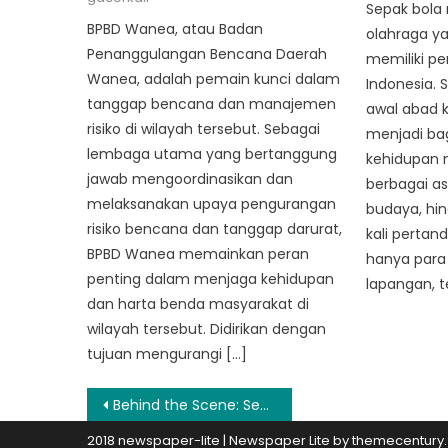
Sepak bola
BPBD Wanea, atau Badan
olahraga ya
Penanggulangan Bencana Daerah
memiliki pe
Wanea, adalah pemain kunci dalam
Indonesia. 
tanggap bencana dan manajemen
awal abad k
risiko di wilayah tersebut. Sebagai
menjadi bag
lembaga utama yang bertanggung
kehidupan 
jawab mengoordinasikan dan
berbagai asp
melaksanakan upaya pengurangan
budaya, hin
risiko bencana dan tanggap darurat,
kali pertan
BPBD Wanea memainkan peran
hanya para 
penting dalam menjaga kehidupan
lapangan, t
dan harta benda masyarakat di
wilayah tersebut. Didirikan dengan
tujuan mengurangi […]
Post
Behind the Scene: Sehari dalam Kehidupan BPBD Bunaken Kepulauan
navigation
2018 newspaper-lite
|
Newspaper Lite by
themecentury
.