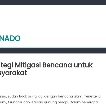
ANADO
egi Mitigasi Bencana untuk
yarakat
n
anado
enerapkan
esia, sudah tidak asing lagi dengan bencana alam. Terletak di
trategi
a bumi, tsunami, dan letusan gunung berapi. Dalam beberapa
itigasi