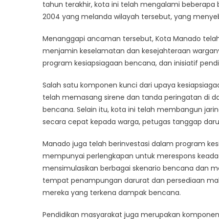
B
tahun terakhir, kota ini telah mengalami bebera
u
2004 yang melanda wilayah tersebut, yang menyeb
M
K
Menanggapi ancaman tersebut, Kota Manado telah 
M
menjamin keselamatan dan kesejahteraan warganya.
program kesiapsiagaan bencana, dan inisiatif pend
Salah satu komponen kunci dari upaya kesiapsiagaa
telah memasang sirene dan tanda peringatan di dae
bencana. Selain itu, kota ini telah membangun ja
secara cepat kepada warga, petugas tanggap darurat
Manado juga telah berinvestasi dalam program k
mempunyai perlengkapan untuk merespons keadaan 
mensimulasikan berbagai skenario bencana dan meng
tempat penampungan darurat dan persediaan mak
mereka yang terkena dampak bencana.
Pendidikan masyarakat juga merupakan komponen pe