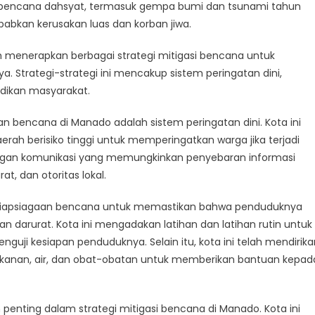
encana
pa bencana dahsyat, termasuk gempa bumi dan tsunami tahun
ntuk
abkan kerusakan luas dan korban jiwa.
enjamin
eamanan
menerapkan berbagai strategi mitigasi bencana untuk
asyarakat
 Strategi-strategi ini mencakup sistem peringatan dini,
idikan masyarakat.
n bencana di Manado adalah sistem peringatan dini. Kota ini
rah berisiko tinggi untuk memperingatkan warga jika terjadi
ringan komunikasi yang memungkinkan penyebaran informasi
, dan otoritas lokal.
esiapsiagaan bencana untuk memastikan bahwa penduduknya
darurat. Kota ini mengadakan latihan dan latihan rutin untuk
uji kesiapan penduduknya. Selain itu, kota ini telah mendirika
anan, air, dan obat-obatan untuk memberikan bantuan kepad
nting dalam strategi mitigasi bencana di Manado. Kota ini