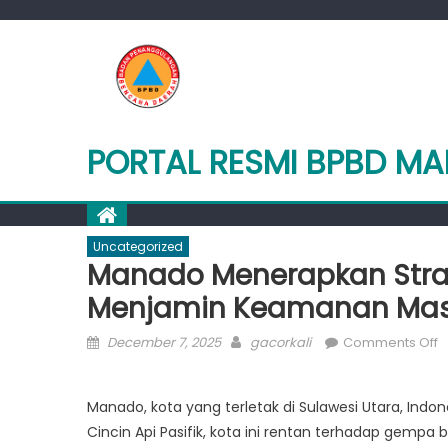
Skip
to
content
PORTAL RESMI BPBD M
Uncategorized
Manado Menerapkan Strat
Menjamin Keamanan Mas
Posted
Author
o
December 7, 2025
gacorkali
Comments Off
on
M
M
Manado, kota yang terletak di Sulawesi Utara, Indon
S
Cincin Api Pasifik, kota ini rentan terhadap gemp
M