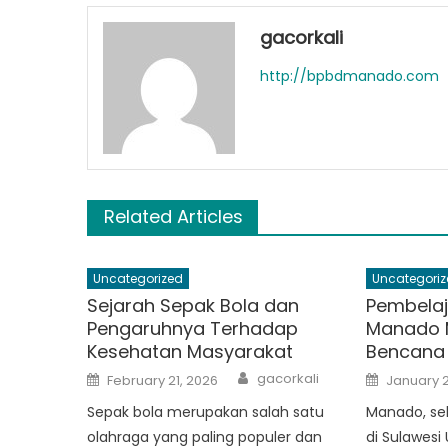
gacorkali
http://bpbdmanado.com
Related Articles
Uncategorized
Uncategoriz
Sejarah Sepak Bola dan
Pembelaj
Pengaruhnya Terhadap
Manado 
Kesehatan Masyarakat
Bencana
Author
Posted
Posted
gacorkali
February 21, 2026
January 2
on
on
Sepak bola merupakan salah satu
Manado, se
olahraga yang paling populer dan
di Sulawesi 