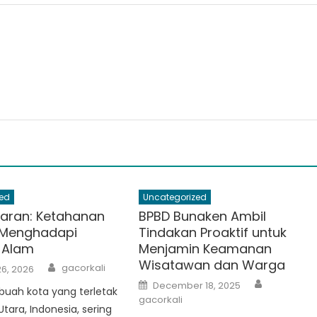
ed
Uncategorized
aran: Ketahanan
BPBD Bunaken Ambil
Menghadapi
Tindakan Proaktif untuk
 Alam
Menjamin Keamanan
Wisatawan dan Warga
Author
gacorkali
6, 2026
Author
Posted
December 18, 2025
buah kota yang terletak
on
gacorkali
Utara, Indonesia, sering