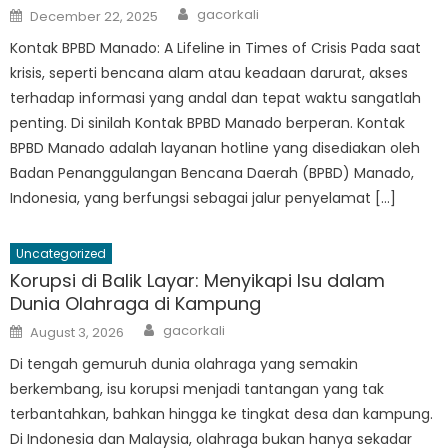
Author
Posted
gacorkali
December 22, 2025
on
Kontak BPBD Manado: A Lifeline in Times of Crisis Pada saat
krisis, seperti bencana alam atau keadaan darurat, akses
terhadap informasi yang andal dan tepat waktu sangatlah
penting. Di sinilah Kontak BPBD Manado berperan. Kontak
BPBD Manado adalah layanan hotline yang disediakan oleh
Badan Penanggulangan Bencana Daerah (BPBD) Manado,
Indonesia, yang berfungsi sebagai jalur penyelamat […]
Uncategorized
Korupsi di Balik Layar: Menyikapi Isu dalam
Dunia Olahraga di Kampung
Author
Posted
gacorkali
August 3, 2026
on
Di tengah gemuruh dunia olahraga yang semakin
berkembang, isu korupsi menjadi tantangan yang tak
terbantahkan, bahkan hingga ke tingkat desa dan kampung.
Di Indonesia dan Malaysia, olahraga bukan hanya sekadar