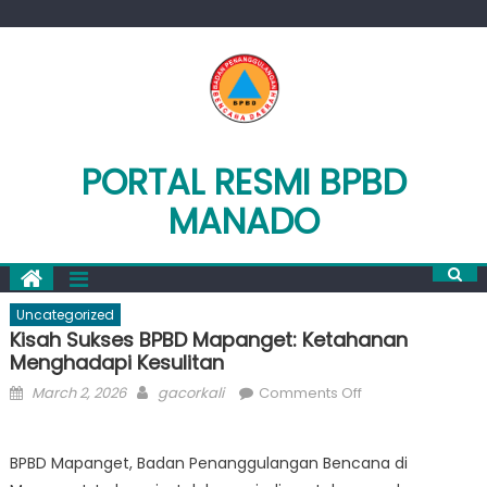
Skip
to
content
PORTAL RESMI BPBD
MANADO
Uncategorized
Kisah Sukses BPBD Mapanget: Ketahanan
Menghadapi Kesulitan
Posted
Author
on
March 2, 2026
gacorkali
Comments Off
on
Kisah
Sukses
BPBD Mapanget, Badan Penanggulangan Bencana di
BPBD