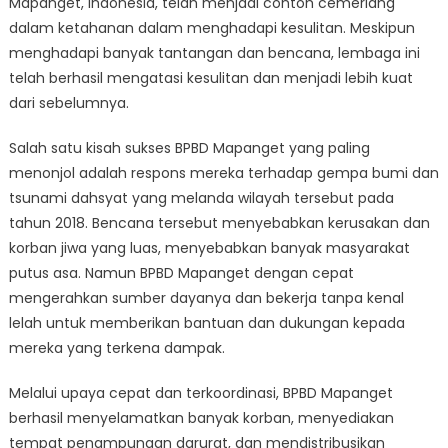
Mapanget, Indonesia, telah menjadi contoh cemerlang
Mapanget:
Ketahanan
dalam ketahanan dalam menghadapi kesulitan. Meskipun
Menghadapi
menghadapi banyak tantangan dan bencana, lembaga ini
Kesulitan
telah berhasil mengatasi kesulitan dan menjadi lebih kuat
dari sebelumnya.
Salah satu kisah sukses BPBD Mapanget yang paling
menonjol adalah respons mereka terhadap gempa bumi dan
tsunami dahsyat yang melanda wilayah tersebut pada
tahun 2018. Bencana tersebut menyebabkan kerusakan dan
korban jiwa yang luas, menyebabkan banyak masyarakat
putus asa. Namun BPBD Mapanget dengan cepat
mengerahkan sumber dayanya dan bekerja tanpa kenal
lelah untuk memberikan bantuan dan dukungan kepada
mereka yang terkena dampak.
Melalui upaya cepat dan terkoordinasi, BPBD Mapanget
berhasil menyelamatkan banyak korban, menyediakan
tempat penampungan darurat, dan mendistribusikan