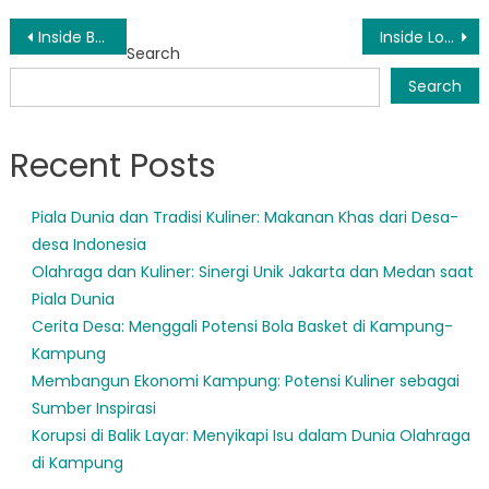
Post
Inside BPBD Paal Dua: Melihat Lebih Dekat Tim di Balik Upaya Penanggulangan Bencana
Inside Look: Operasional BPBD Tuminting
Search
navigation
Search
Recent Posts
Piala Dunia dan Tradisi Kuliner: Makanan Khas dari Desa-
desa Indonesia
Olahraga dan Kuliner: Sinergi Unik Jakarta dan Medan saat
Piala Dunia
Cerita Desa: Menggali Potensi Bola Basket di Kampung-
Kampung
Membangun Ekonomi Kampung: Potensi Kuliner sebagai
Sumber Inspirasi
Korupsi di Balik Layar: Menyikapi Isu dalam Dunia Olahraga
di Kampung