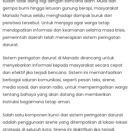
sudah tidak asing lagi dengan bencana alam. Mulai dari
Dampak
Informasi
gempa bumi hingga letusan gunung berapi, masyarakat
Bencana
Manado harus selalu menghadapi dampak buruk dari
di
peristiwa tersebut. Untuk menjaga agar warga tetap
Manado
mendapatkan informasi dan keamanan selama masa krisis,
pemerintah daerah telah menerapkan sistem peringatan
darurat.
Sistem peringatan darurat di Manado dirancang untuk
menyebarkan informasi kepada masyarakat secara cepat
dan efektif jika terjadi bencana. Sistem ini memanfaatkan
berbagai saluran komunikasi, seperti pesan teks, sirene,
media sosial, dan siaran radio, untuk memperingatkan warga
tentang bahaya yang akan datang dan memberikan
instruksi bagaimana tetap aman.
Salah satu komponen kunci dari sistem peringatan darurat
adalah penggunaan sirene yang ditempatkan di lokasi-lokasi
strategis di seluruh kota. Sirene ini diaktifkan jika terjadi