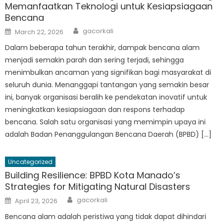
Memanfaatkan Teknologi untuk Kesiapsiagaan
Bencana
Author
Posted
gacorkali
March 22, 2026
on
Dalam beberapa tahun terakhir, dampak bencana alam
menjadi semakin parah dan sering terjadi, sehingga
menimbulkan ancaman yang signifikan bagi masyarakat di
seluruh dunia. Menanggapi tantangan yang semakin besar
ini, banyak organisasi beralih ke pendekatan inovatif untuk
meningkatkan kesiapsiagaan dan respons terhadap
bencana. Salah satu organisasi yang memimpin upaya ini
adalah Badan Penanggulangan Bencana Daerah (BPBD) […]
Uncategorized
Building Resilience: BPBD Kota Manado’s
Strategies for Mitigating Natural Disasters
Author
Posted
gacorkali
April 23, 2026
on
Bencana alam adalah peristiwa yang tidak dapat dihindari