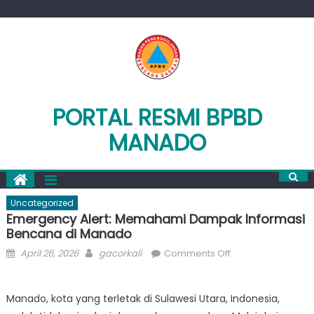
Skip
to
content
PORTAL RESMI BPBD
MANADO
Uncategorized
Emergency Alert: Memahami Dampak Informasi
Bencana di Manado
Posted
Author
on
April 26, 2026
gacorkali
Comments Off
on
Emergency
Alert:
Manado, kota yang terletak di Sulawesi Utara, Indonesia,
Memahami