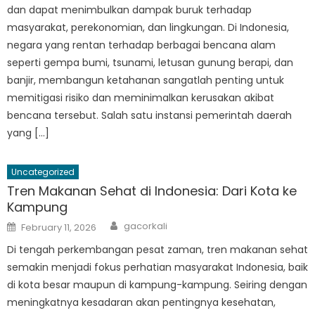
dan dapat menimbulkan dampak buruk terhadap
masyarakat, perekonomian, dan lingkungan. Di Indonesia,
negara yang rentan terhadap berbagai bencana alam
seperti gempa bumi, tsunami, letusan gunung berapi, dan
banjir, membangun ketahanan sangatlah penting untuk
memitigasi risiko dan meminimalkan kerusakan akibat
bencana tersebut. Salah satu instansi pemerintah daerah
yang […]
Uncategorized
Tren Makanan Sehat di Indonesia: Dari Kota ke
Kampung
Author
Posted
gacorkali
February 11, 2026
on
Di tengah perkembangan pesat zaman, tren makanan sehat
semakin menjadi fokus perhatian masyarakat Indonesia, baik
di kota besar maupun di kampung-kampung. Seiring dengan
meningkatnya kesadaran akan pentingnya kesehatan,