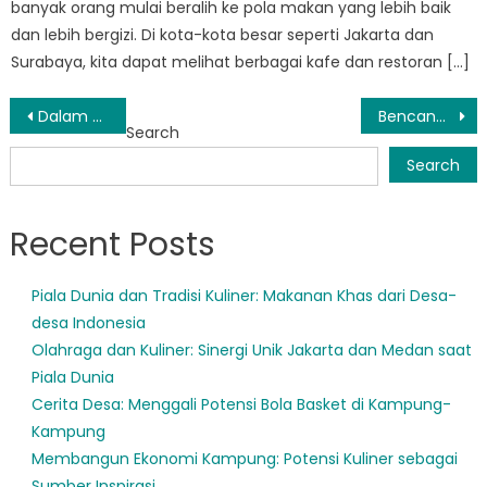
banyak orang mulai beralih ke pola makan yang lebih baik
dan lebih bergizi. Di kota-kota besar seperti Jakarta dan
Surabaya, kita dapat melihat berbagai kafe dan restoran […]
Post
Dalam Menjalankan Tugas: Tantangan yang Dihadapi BPBD Sulawesi Utara Manado dalam Respon Bencana
Bencana Alam Melanda Manado: Yang Perlu Anda Ketahui
Search
navigation
Search
Recent Posts
Piala Dunia dan Tradisi Kuliner: Makanan Khas dari Desa-
desa Indonesia
Olahraga dan Kuliner: Sinergi Unik Jakarta dan Medan saat
Piala Dunia
Cerita Desa: Menggali Potensi Bola Basket di Kampung-
Kampung
Membangun Ekonomi Kampung: Potensi Kuliner sebagai
Sumber Inspirasi