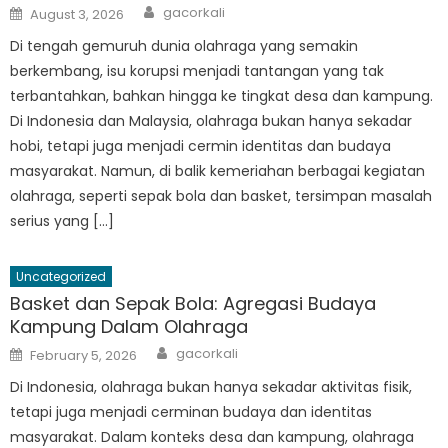
Author
Posted
gacorkali
August 3, 2026
on
Di tengah gemuruh dunia olahraga yang semakin
berkembang, isu korupsi menjadi tantangan yang tak
terbantahkan, bahkan hingga ke tingkat desa dan kampung.
Di Indonesia dan Malaysia, olahraga bukan hanya sekadar
hobi, tetapi juga menjadi cermin identitas dan budaya
masyarakat. Namun, di balik kemeriahan berbagai kegiatan
olahraga, seperti sepak bola dan basket, tersimpan masalah
serius yang […]
Uncategorized
Basket dan Sepak Bola: Agregasi Budaya
Kampung Dalam Olahraga
Author
Posted
gacorkali
February 5, 2026
on
Di Indonesia, olahraga bukan hanya sekadar aktivitas fisik,
tetapi juga menjadi cerminan budaya dan identitas
masyarakat. Dalam konteks desa dan kampung, olahraga