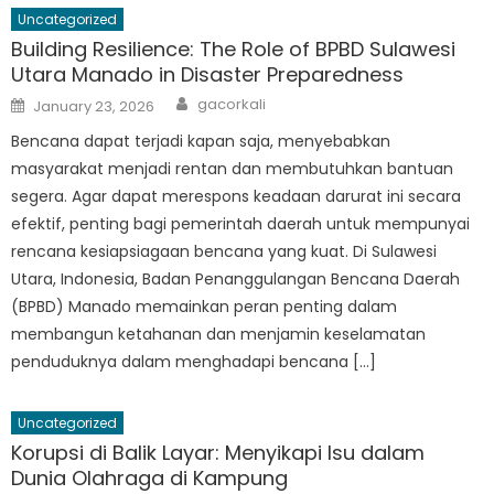
Uncategorized
Building Resilience: The Role of BPBD Sulawesi
Utara Manado in Disaster Preparedness
Author
Posted
gacorkali
January 23, 2026
on
Bencana dapat terjadi kapan saja, menyebabkan
masyarakat menjadi rentan dan membutuhkan bantuan
segera. Agar dapat merespons keadaan darurat ini secara
efektif, penting bagi pemerintah daerah untuk mempunyai
rencana kesiapsiagaan bencana yang kuat. Di Sulawesi
Utara, Indonesia, Badan Penanggulangan Bencana Daerah
(BPBD) Manado memainkan peran penting dalam
membangun ketahanan dan menjamin keselamatan
penduduknya dalam menghadapi bencana […]
Uncategorized
Korupsi di Balik Layar: Menyikapi Isu dalam
Dunia Olahraga di Kampung