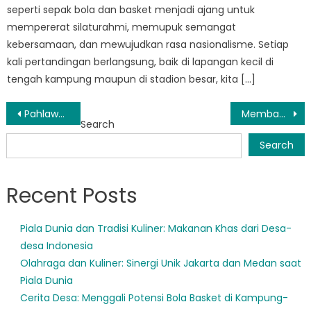
seperti sepak bola dan basket menjadi ajang untuk
mempererat silaturahmi, memupuk semangat
kebersamaan, dan mewujudkan rasa nasionalisme. Setiap
kali pertandingan berlangsung, baik di lapangan kecil di
tengah kampung maupun di stadion besar, kita […]
Post
Pahlawan Tanpa Tanda Jasa BPBD Mapanget: Melindungi Masyarakat dari Bahaya
Membangun Masa Depan yang Lebih Aman: Pekerjaan Berkelanjutan BPBD di Bunaken Kepulauan
Search
navigation
Search
Recent Posts
Piala Dunia dan Tradisi Kuliner: Makanan Khas dari Desa-
desa Indonesia
Olahraga dan Kuliner: Sinergi Unik Jakarta dan Medan saat
Piala Dunia
Cerita Desa: Menggali Potensi Bola Basket di Kampung-