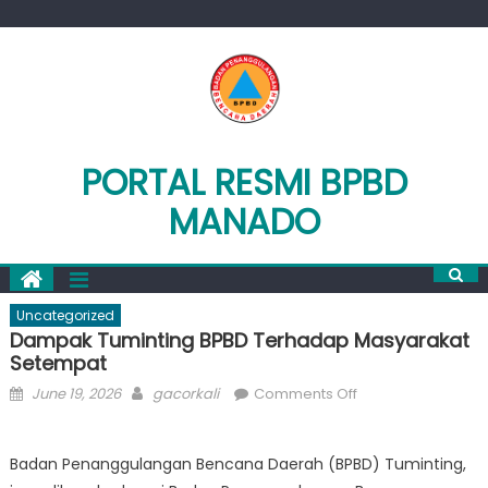
Skip
to
content
PORTAL RESMI BPBD
MANADO
Uncategorized
Dampak Tuminting BPBD Terhadap Masyarakat
Setempat
Posted
Author
on
June 19, 2026
gacorkali
Comments Off
on
Dampak
Tuminting
Badan Penanggulangan Bencana Daerah (BPBD) Tuminting,
BPBD