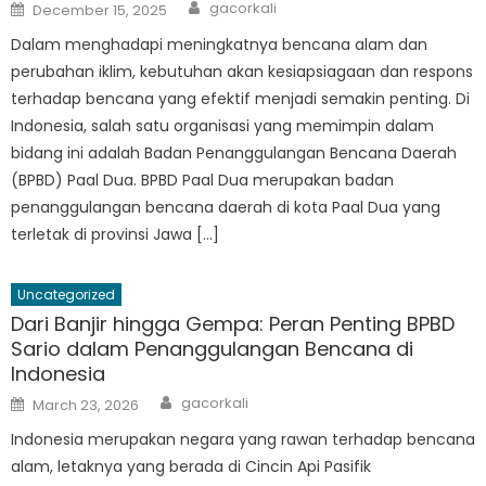
Author
Posted
gacorkali
December 15, 2025
on
Dalam menghadapi meningkatnya bencana alam dan
perubahan iklim, kebutuhan akan kesiapsiagaan dan respons
terhadap bencana yang efektif menjadi semakin penting. Di
Indonesia, salah satu organisasi yang memimpin dalam
bidang ini adalah Badan Penanggulangan Bencana Daerah
(BPBD) Paal Dua. BPBD Paal Dua merupakan badan
penanggulangan bencana daerah di kota Paal Dua yang
terletak di provinsi Jawa […]
Uncategorized
Dari Banjir hingga Gempa: Peran Penting BPBD
Sario dalam Penanggulangan Bencana di
Indonesia
Author
Posted
gacorkali
March 23, 2026
on
Indonesia merupakan negara yang rawan terhadap bencana
alam, letaknya yang berada di Cincin Api Pasifik