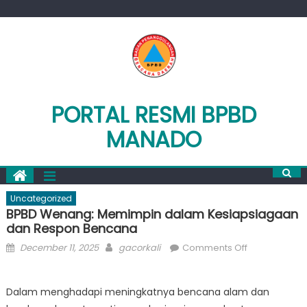
Skip
to
content
PORTAL RESMI BPBD
MANADO
Uncategorized
BPBD Wenang: Memimpin dalam Kesiapsiagaan
dan Respon Bencana
Posted
Author
on
December 11, 2025
gacorkali
Comments Off
on
BPBD
Wenang:
Dalam menghadapi meningkatnya bencana alam dan
Memimpin