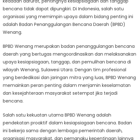
keadaan darurat, pentingnya kesiapsiagaan dan tanggap
dalam
Kesiapsiaga
bencana tidak dapat dipungkiri. Di Indonesia, salah satu
dan
organisasi yang memimpin upaya dalam bidang penting ini
Respon
adalah Badan Penanggulangan Bencana Daerah (BPBD)
Bencana
Wenang.
BPBD Wenang merupakan badan penanggulangan bencana
daerah yang bertugas mengoordinasikan dan melaksanakan
upaya kesiapsiagaan, tanggap, dan pemulihan bencana di
wilayah Wenang, Sulawesi Utara. Dengan tim profesional
yang berdedikasi dan jaringan mitra yang luas, BPBD Wenang
memainkan peran penting dalam menjamin keselamatan
dan kesejahteraan masyarakat setempat jika terjadi
bencana.
Salah satu kekuatan utama BPBD Wenang adalah
pendekatan proaktif dalam kesiapsiagaan bencana. Badan
ini bekerja sama dengan lembaga pemerintah daerah,
organisasi masyarakat, dan pemangku kepentingan lainnya