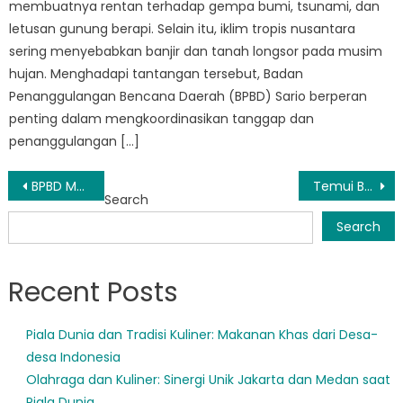
membuatnya rentan terhadap gempa bumi, tsunami, dan
letusan gunung berapi. Selain itu, iklim tropis nusantara
sering menyebabkan banjir dan tanah longsor pada musim
hujan. Menghadapi tantangan tersebut, Badan
Penanggulangan Bencana Daerah (BPBD) Sario berperan
penting dalam mengkoordinasikan tanggap dan
penanggulangan […]
Post
BPBD Malalayang Ambil Tindakan Proaktif untuk Menjamin Keamanan Masyarakat
Temui BPBD Sario: Badan Indonesia yang Memimpin Upaya Penanggulangan Bencana
Search
navigation
Search
Recent Posts
Piala Dunia dan Tradisi Kuliner: Makanan Khas dari Desa-
desa Indonesia
Olahraga dan Kuliner: Sinergi Unik Jakarta dan Medan saat
Piala Dunia